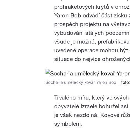
protiraketových krytů v ohro
Yaron Bob odvádí část zisku
prospěch projektu na výstav
vybudování stálých podzemní
všude je možné, prefabrikovan
uvedené operace mohou být o
situace do nejvíce ohroženýc
Sochař a umělecký kovář Yaron Bob
|
foto
Trvalého míru, který ve svých
obyvatelé Izraele bohužel asi 
je však nezdolná. Kovové růže
symbolem.