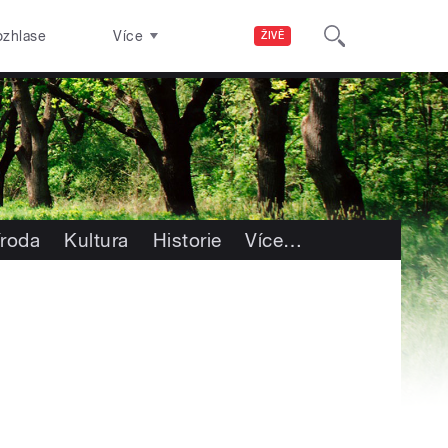
ozhlase
Více
ŽIVĚ
íroda
Kultura
Historie
Více
…