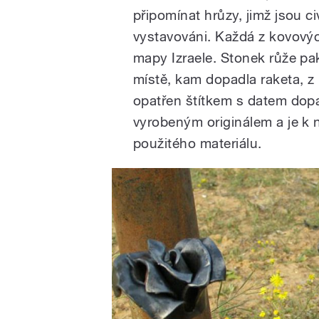
připomínat hrůzy, jimž jsou c
vystavováni. Každá z kovovýc
mapy Izraele. Stonek růže pa
místě, kam dopadla raketa, z 
opatřen štítkem s datem dopa
vyrobeným originálem a je k n
použitého materiálu.