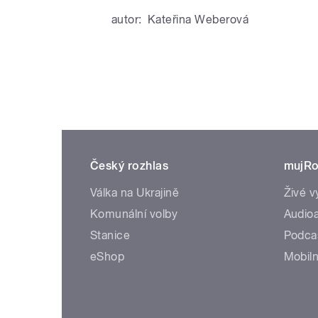
autor:
Kateřina Weberová
Český rozhlas
mujRo
Válka na Ukrajině
Živé v
Komunální volby
Audioa
Stanice
Podca
eShop
Mobiln