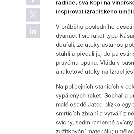
radlice, svá kopí na vinařs
inspiroval izraelského umě
V průběhu posledního desetilet
dvanáct tisíc raket typu Kás
doufali, že útoky ustanou po
stáhli a předali jej do pales
pravému opaku. Vládu v pásm
a raketové útoky na Izrael ješt
Na policejních stanicích v cel
vypálených raket. Sochař a u
malé osadě Jated blízko egyp
smrtících zbraní a vytváří z n
svícny, sedmiramenné svícny
zužitkování materiálu; uměle