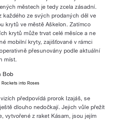
žených městech je tedy zcela zásadní.
 z každého ze svých prodaných děl ve
bu krytů ve městě Aškelon. Zatímco
ch krytů může trvat celé měsíce a ne
é mobilní kryty, zajišťované v rámci
perativně přesunovány podle aktuální
h míst.
:
Rockets into Roses
 vizích předpovídá prorok Izajáš, se
ještě dlouho nedočkají. Jejich vůle přežít
, vytvořené z raket Kásam, jsou jejím