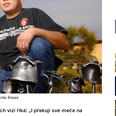
into Roses
ch vizí říká: „I překují své meče na