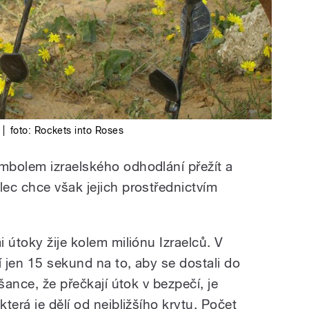
|
foto:
Rockets into Roses
mbolem izraelského odhodlání přežít a
ec chce však jejich prostřednictvím
 útoky žije kolem miliónu Izraelců. V
 jen 15 sekund na to, aby se dostali do
šance, že přečkají útok v bezpečí, je
terá je dělí od nejbližšího krytu. Počet