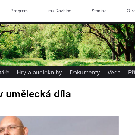
Program
mujRozhlas
Stanice
O r
áře
Hry a audioknihy
Dokumenty
Věda
Př
v umělecká díla