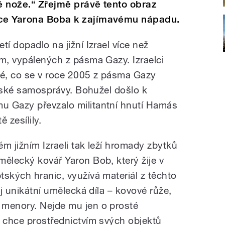
ké nože.“ Zřejmě právě tento obraz
lce Yarona Boba k zajímavému nápadu.
í dopadlo na jižní Izrael více než
am, vypálených z pásma Gazy. Izraelci
té, co se v roce 2005 z pásma Gazy
tinské samosprávy. Bohužel došlo k
u Gazy převzalo militantní hnutí Hamás
ě zesílily.
ém jižním Izraeli tak leží hromady zbytků
mělecký kovář Yaron Bob, který žije v
tských hranic, využívá materiál z těchto
ěj unikátní umělecká díla – kovové růže,
 menory. Nejde mu jen o prosté
c chce prostřednictvím svých objektů