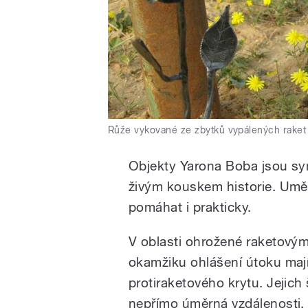
Růže vykované ze zbytků vypálených raket
Objekty Yarona Boba jsou sy
živým kouskem historie. Uměl
pomáhat i prakticky.
V oblasti ohrožené raketovými
okamžiku ohlášení útoku mají
protiraketového krytu. Jejich 
nepřímo úměrná vzdálenosti, k