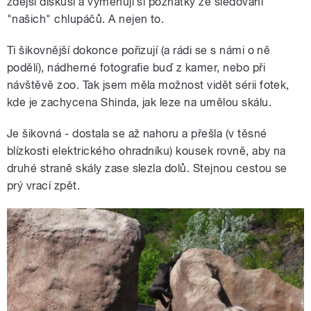
zdejší diskusi a vyměňují si poznatky ze sledování
"našich" chlupáčů. A nejen to.
Ti šikovnější dokonce pořizují (a rádi se s námi o ně
podělí), nádherné fotografie buď z kamer, nebo při
návštěvě zoo. Tak jsem měla možnost vidět sérii fotek,
kde je zachycena Shinda, jak leze na umělou skálu.
Je šikovná - dostala se až nahoru a přešla (v těsné
blízkosti elektrického ohradníku) kousek rovně, aby na
druhé straně skály zase slezla dolů. Stejnou cestou se
prý vrací zpět.