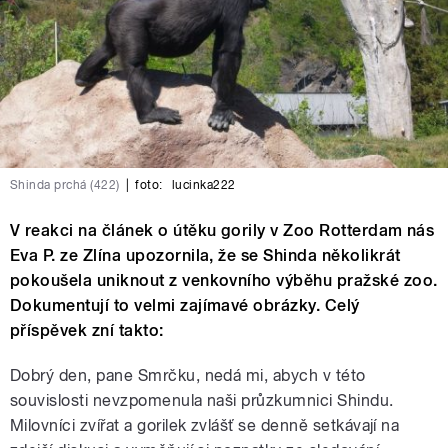
Shinda prchá (422)
|
foto:
lucinka222
V reakci na článek o útěku gorily v Zoo Rotterdam nás
Eva P. ze Zlína upozornila, že se Shinda několikrát
pokoušela uniknout z venkovního výběhu pražské zoo.
Dokumentují to velmi zajímavé obrázky. Celý
příspěvek zní takto:
Dobrý den, pane Smrčku, nedá mi, abych v této
souvislosti nevzpomenula naši průzkumnici Shindu.
Milovníci zvířat a gorilek zvlášť se denně setkávají na