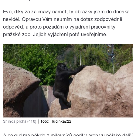
Evo, díky za zajímavý námět, ty obrázky jsem do dneška
neviděl. Opravdu Vám neumím na dotaz zodpovědně
odpověď, a proto požádám o vyjádření pracovníky
pražské zoo. Jejich vyjádření poté uveřejníme.
Shinda prchá (418)
|
foto:
lucinka222
A pokud má někdo z milovníků goril v archivu nějaké další