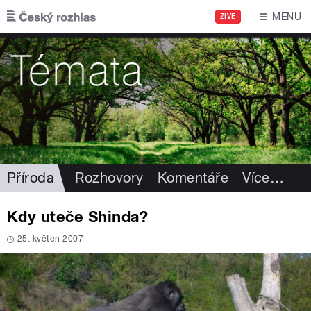
Přejít k hlavnímu obsahu
MENU
ŽIVĚ
Příroda
Rozhovory
Komentáře
Více
…
Kdy uteče Shinda?
25. květen 2007