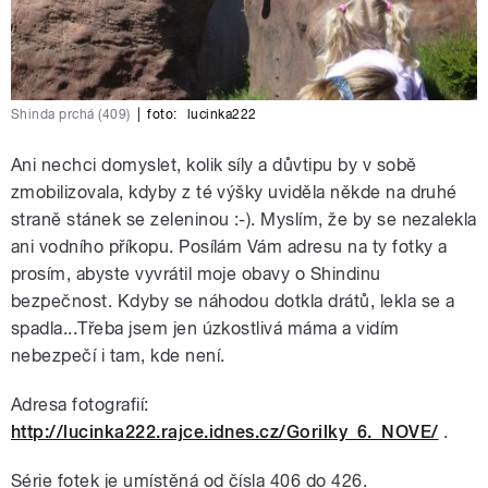
Shinda prchá (409)
|
foto:
lucinka222
Ani nechci domyslet, kolik síly a důvtipu by v sobě
zmobilizovala, kdyby z té výšky uviděla někde na druhé
straně stánek se zeleninou :-). Myslím, že by se nezalekla
ani vodního příkopu. Posílám Vám adresu na ty fotky a
prosím, abyste vyvrátil moje obavy o Shindinu
bezpečnost. Kdyby se náhodou dotkla drátů, lekla se a
spadla...Třeba jsem jen úzkostlivá máma a vidím
nebezpečí i tam, kde není.
Adresa fotografií:
http://lucinka222.rajce.idnes.cz/Gorilky_6._NOVE/
.
Série fotek je umístěná od čísla 406 do 426.