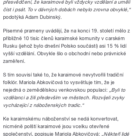
přesvědčení, že karaimové byli vždycky vzdělaní a uměli
číst i psát. To v dávných dobách nebylo zrovna obvyklé,“
podotýká Adam Dubinský.
Písemné prameny uvádějí, že na konci 19. století mělo z
přibližně 10 tisíc členů karaimské komunity v carském
Rusku (jehož bylo dnešní Polsko součástí) asi 15 % lidí
vyšší vzdělání. Obvykle šlo o obchodní nebo právnické
zaměření.
S tím souvisí také to, že karaimové nevytvořili tradiční
folklór. Mariola Abkovičová to vysvětluje tím, že je
nejedná o zemědělskou venkovskou populaci:
„Byli to
vzdělanci a žili především ve městech. Rozvíjeli zvyky
vycházející z náboženských tradic.“
Ke karaimskému náboženství se nedá konvertovat,
nicméně polští karaimové jsou vcelku otevřené
společenství, popisuje Mariola Abkovičová:
„Někteří lidé