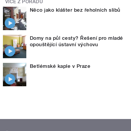
VÍCE Z POŘADU
Něco jako klášter bez řeholních slibů
Domy na půl cesty? Řešení pro mladé
opouštějící ústavní výchovu
Betlémské kaple v Praze