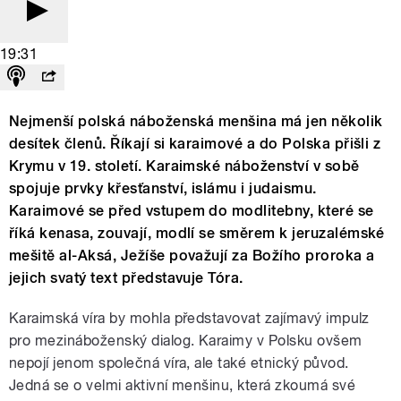
19:31
Nejmenší polská náboženská menšina má jen několik
desítek členů. Říkají si karaimové a do Polska přišli z
Krymu v 19. století. Karaimské náboženství v sobě
spojuje prvky křesťanství, islámu i judaismu.
Karaimové se před vstupem do modlitebny, které se
říká kenasa, zouvají, modlí se směrem k jeruzalémské
mešitě al-Aksá, Ježíše považují za Božího proroka a
jejich svatý text představuje Tóra.
Karaimská víra by mohla představovat zajímavý impulz
pro mezináboženský dialog. Karaimy v Polsku ovšem
nepojí jenom společná víra, ale také etnický původ.
Jedná se o velmi aktivní menšinu, která zkoumá své