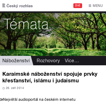
Přejít k hlavnímu obsahu
MENU
ŽIVĚ
Náboženství
Rozhovory
Více
…
Karaimské náboženství spojuje prvky
křesťanství, islámu i judaismu
26. září 2014
Největší audioportál na českém internetu