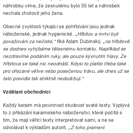
náhrobku víme, že zesnulému bylo 55 let a náhrobek
nechala zhotovit jeho žena.
Obecné zvyklosti týkající se pohřbívání jsou jednak
náboženské, jednak hygienické.
„Hřbitov a mrtví byli
považováni za nečisté,“
říká Adam Dubinský,
„na hřbitově
se dodnes vyhýbáme tělesnému kontaktu. Například se
nezdravíme podáním ruky, ale pouze kývnutím hlavy. Ze
hřbitova se také nic neodnáší. Kdysi to platilo třeba také
pro ořezané větve nebo posečenou trávu, ale dnes už se
tato pravidla tak striktně nedodržují.“
Vzdělaní obchodníci
Každý karaim má povinnost studovat svaté texty. Vyplývá
to z přikázání karaimského náboženství, které počítá s
tím, že mají věřící texty interpretovat sami, a ne se
odvolávat k výkladům autorit.
„Z toho pramení