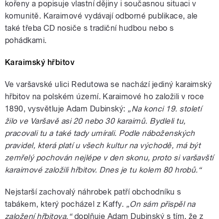
kořeny a popisuje vlastní dějiny i současnou situaci v
komunitě. Karaimové vydávají odborné publikace, ale
také třeba CD nosiče s tradiční hudbou nebo s
pohádkami.
Karaimský hřbitov
Ve varšavské ulici Redutowa se nachází jediný karaimský
hřbitov na polském území. Karaimové ho založili v roce
1890, vysvětluje Adam Dubinský:
„Na konci 19. století
žilo ve Varšavě asi 20 nebo 30 karaimů. Bydleli tu,
pracovali tu a také tady umírali. Podle náboženských
pravidel, která platí u všech kultur na východě, má být
zemřelý pochován nejlépe v den skonu, proto si varšavští
karaimové založili hřbitov. Dnes je tu kolem 80 hrobů.“
Nejstarší zachovalý náhrobek patří obchodníku s
tabákem, který pocházel z Kaffy.
„On sám přispěl na
založení hřbitova,“
doplňuje Adam Dubinský s tím, že z