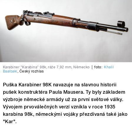
Karabiner "Karabina" 98k, ráže 7,92 mm, Německo
|
foto:
Khalil
Baalbaki
,
Český rozhlas
Puška Karabiner 98K navazuje na slavnou historii
pušek konstruktéra Paula Mausera. Ty byly základem
výzbroje německé armády už za první světové války.
Vývojem prvoválečných verzí vznikla v roce 1935
karabina 98k, německými vojáky přezdívaná také jako
"Kar".