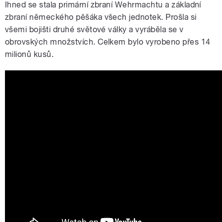
Ihned se stala primární zbraní Wehrmachtu a základní
zbraní německého pěšáka všech jednotek. Prošla si
všemi bojišti druhé světové války a vyráběla se v
obrovských množstvích. Celkem bylo vyrobeno přes 14
milionů kusů.