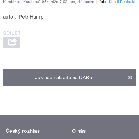
Karabiner "Karabina" 98k, ráže 7,92 mm, Německo
|
foto:
Khalil Baalbaki
autor:
Petr Hampl
Jak nás naladíte na DABu
Český rozhlas
O nás