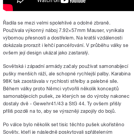
Řadila se mezi velmi spolehlivé a odolné zbraně.
Používala výkonný náboj 7.92×57mm Mauser, vynikala
výbornou přesností a dostřelem. Na kratší vzdálenosti
dokázala prorazit i lehčí pancéřování. V průběhu války se
ovšem její design ukázal jako zastaralý.
Sovětská i západní armády začaly používat samonabíjecí
pušky menších ráží, ale schopné rychlejší palby. Karabina
98K tak zaostávala v rychlosti střelby a palebné síle.
Během války proto Němci vytvořili několik konceptů
samonabíjecích pušek, ze kterých se do výroby nakonec
dostaly dvě - Gewehr41/43 a StG 44. Ty ovšem přišly
příliš pozdě na to, aby se výrazněji zapojily do bojů.
Po válce bylo několik set tisíc těchto pušek ukořistěno
Sověty, kteří je následně poskytovali spřáteleným