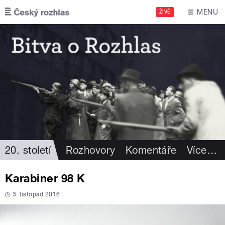
Přejít k hlavnímu obsahu
MENU
ŽIVĚ
20. století
Rozhovory
Komentáře
Více
…
Karabiner 98 K
3. listopad 2016