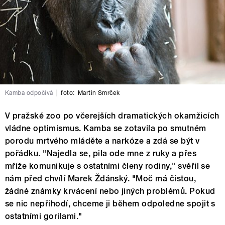
Kamba odpočívá
|
foto:
Martin Smrček
V pražské zoo po včerejších dramatických okamžicích
vládne optimismus. Kamba se zotavila po smutném
porodu mrtvého mláděte a narkóze a zdá se být v
pořádku. "Najedla se, pila ode mne z ruky a přes
mříže komunikuje s ostatními členy rodiny," svěřil se
nám před chvílí Marek Ždánský. "Moč má čistou,
žádné známky krvácení nebo jiných problémů. Pokud
se nic nepřihodí, chceme ji během odpoledne spojit s
ostatními gorilami."