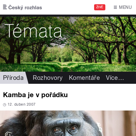
Přejít k hlavnímu obsahu
MENU
ŽIVĚ
Příroda
Rozhovory
Komentáře
Více
…
Kamba je v pořádku
12. duben 2007