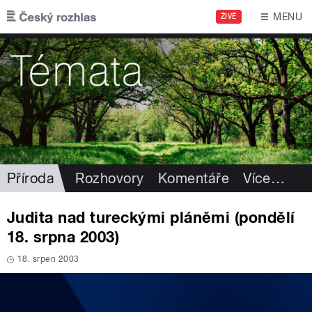
Přejít k hlavnímu obsahu
MENU
ŽIVĚ
Příroda
Rozhovory
Komentáře
Více
…
Judita nad tureckými pláněmi (pondělí
18. srpna 2003)
18. srpen 2003