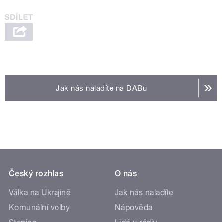
Jak nás naladíte na DABu
Český rozhlas
O nás
Válka na Ukrajině
Jak nás naladíte
Komunální volby
Nápověda