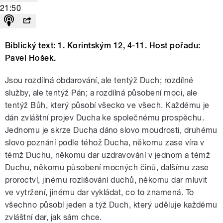
21:50
Biblický text: 1. Korintským 12, 4-11. Host pořadu:
Pavel Hošek.
Jsou rozdílná obdarování, ale tentýž Duch; rozdílné
služby, ale tentýž Pán; a rozdílná působení moci, ale
tentýž Bůh, který působí všecko ve všech. Každému je
dán zvláštní projev Ducha ke společnému prospěchu.
Jednomu je skrze Ducha dáno slovo moudrosti, druhému
slovo poznání podle téhož Ducha, někomu zase víra v
témž Duchu, někomu dar uzdravování v jednom a témž
Duchu, někomu působení mocných činů, dalšímu zase
proroctví, jinému rozlišování duchů, někomu dar mluvit
ve vytržení, jinému dar vykládat, co to znamená. To
všechno působí jeden a týž Duch, který uděluje každému
zvláštní dar, jak sám chce.