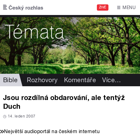
Přejít k hlavnímu obsahu
MENU
ŽIVĚ
Bible
Rozhovory
Komentáře
Více
…
Jsou rozdílná obdarování, ale tentýž
Duch
14. leden 2007
Největší audioportál na českém internetu