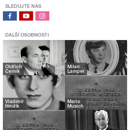
SLEDUJTE NÁS
DALŠÍ OSOBNOSTI
Oldřich
Milan
Černík
Lamper
Vladimír
Mario
Hnulík
Musich