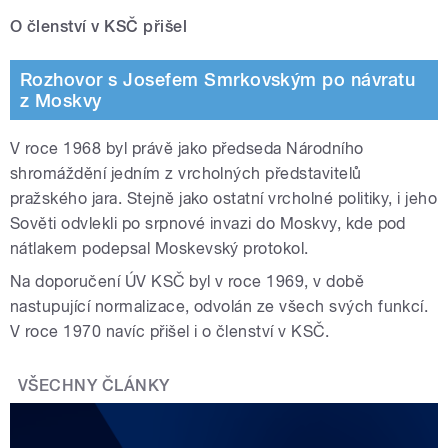
O členství v KSČ přišel
Rozhovor s Josefem Smrkovským po návratu
z Moskvy
V roce 1968 byl právě jako předseda Národního
shromáždění jedním z vrcholných představitelů
pražského jara. Stejně jako ostatní vrcholné politiky, i jeho
Sověti odvlekli po srpnové invazi do Moskvy, kde pod
nátlakem podepsal Moskevský protokol.
Na doporučení ÚV KSČ byl v roce 1969, v době
nastupující normalizace, odvolán ze všech svých funkcí.
V roce 1970 navíc přišel i o členství v KSČ.
VŠECHNY ČLÁNKY