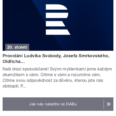
20. století
Provolání Ludvíka Svobody, Josefa Smrkovského,
Oldřicha...
Naši drazí spoluobčané! Svými myšlenkami jsme každým
okamžikem s vámi. Cítíme s vámi a rozumíme vám.
Cítíme svou odpovědnost za důvěru, kterou jste nás
obklopili. P...
Jak nás naladíte na DABu