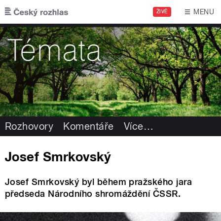
Přejít k hlavnímu obsahu
MENU
ŽIVĚ
Rozhovory
Komentáře
Více
…
Josef Smrkovský
Josef Smrkovský byl během pražského jara
předseda Národního shromáždění ČSSR.