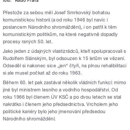
foto:
Rádio Praha
Přestože za sebou měl Josef Smrkovský bohatou
komunistickou historii (a od roku 1946 byl navíc i
poslancem Národního shromáždění), i on patřil k těm
komunistickým politikům, na které negativně dopadly
procesy raných 50. let.
Jako jeden z údajných vlastizrádců, kteří spolupracovali s
Rudolfem Slánským, byl odsouzen k 15 letům ve vězení.
Odseděl si nakonec sice „jen“ čtyři, na plnou rehalibilitaci
si ale musel počkat až do roku 1963.
Během 60. let pak zastával několik vládních funkcí: mimo
jiné byl ministrem lesního a vodního hospodářství. Od
roku 1966 byl členem ÚV KSČ a po dvou letech se stal
nakrátko i členem jeho předsednictva. Vrcholem jeho
politické kariéry bylo jeho jmenování předsedou
Národního shromáždění.