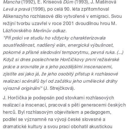
Mancha
(1992), E. Kriseová
Dům
(1993), J. Mašínová
Levá a pravá
(1996), po celá 90. léta zpřítomňoval
Aškenazyho rozhlasové dílo vytvořené v emigraci. Svou
režijní tvorbu uzavřel v roce 2001 dvoudílnou hrou M.
Lázňovského
Merlinův odkaz
.
"Při práci ve studiu ho vždycky charakterizovala
soustředěnost, nadšený elán, energická výbušnost,
pokorné a přísné sledování temporytmu, pevná ruka. (...)
Když si dnes poslechnete Horčičkovy první režisérské
práce a srovnáte je s jeho pozdějšími inscenacemi,
zjistíte asi jako já, že jeho osobitý přístup k rozhlasové
realizaci scénářů byl od začátku jeho umělecké dráhy
výrazně originální"
(J. Strejčková).
J. Horčička je podepsán pod stovkami rozhlasových
realizací a inscenací, pracoval s pěti generacemi českých
herců. Byl rozhlasovým objevitelem a pedagogem,
podílel se významně na vývoji české slovesné a
dramatické kultury a svou prací obohatil akustickou