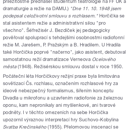
příležitostně přednášel studentům teatrologie na FF UK a
dramaturgie a režie na DAMU.)
"Dne 11. 10. 1948 jsem
podepsal celoživotní smlouvu s rozhlasem."
Horčička se
stal asistentem režie a administrativní silou "pro
všechno". Šéfrežisér J. Bezdíček jej pedagogicky
pověřoval spoluprací s tehdejšími osobnostmi radiofonní
režie M. Jarešem, P. Pražským a B. Hradilem. U Hradila
také Horčička poprvé "načerno", jako asistent, debutoval
samostatnou režií dramatizace Verneova
Ocelového
města
(1948). Režisérskou smlouvu dostal v roce 1950.
Počáteční léta Horčičkovy režijní praxe byla limitována
sovětizací Čs. rozhlasu, označením rozhlasové hry za
ideově nebezpečný formalismus, šířením konceptu
Divadla u mikrofonu a uzavřením radiofonie za železnou
oponu, kam nepronikaly ani myšlenkové, ani tvarové
podněty. I v těchto omezeních na sebe Horčička
upozornil výraznou interpretací hry Suchovo-Kobylina
Svatba Krečinského
(1955). Přelomovou inscenací se