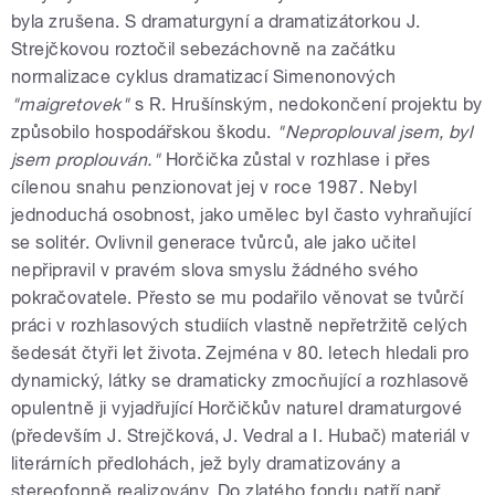
byla zrušena. S dramaturgyní a dramatizátorkou J.
Strejčkovou roztočil sebezáchovně na začátku
normalizace cyklus dramatizací Simenonových
"maigretovek"
s R. Hrušínským, nedokončení projektu by
způsobilo hospodářskou škodu.
"Neproplouval jsem, byl
jsem proplouván."
Horčička zůstal v rozhlase i přes
cílenou snahu penzionovat jej v roce 1987. Nebyl
jednoduchá osobnost, jako umělec byl často vyhraňující
se solitér. Ovlivnil generace tvůrců, ale jako učitel
nepřipravil v pravém slova smyslu žádného svého
pokračovatele. Přesto se mu podařilo věnovat se tvůrčí
práci v rozhlasových studiích vlastně nepřetržitě celých
šedesát čtyři let života. Zejména v 80. letech hledali pro
dynamický, látky se dramaticky zmocňující a rozhlasově
opulentně ji vyjadřující Horčičkův naturel dramaturgové
(především J. Strejčková, J. Vedral a I. Hubač) materiál v
literárních předlohách, jež byly dramatizovány a
stereofonně realizovány. Do zlatého fondu patří např.