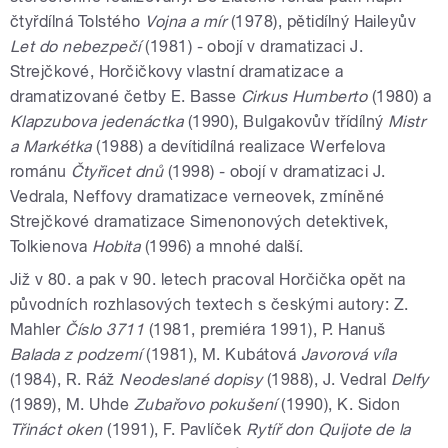
čtyřdílná Tolstého
Vojna a mír
(1978), pětidílný Haileyův
Let do nebezpečí
(1981) - obojí v dramatizaci J.
Strejčkové, Horčičkovy vlastní dramatizace a
dramatizované četby E. Basse
Cirkus Humberto
(1980) a
Klapzubova jedenáctka
(1990), Bulgakovův třídílný
Mistr
a Markétka
(1988) a devítidílná realizace Werfelova
románu
Čtyřicet dnů
(1998) - obojí v dramatizaci J.
Vedrala, Neffovy dramatizace verneovek, zmíněné
Strejčkové dramatizace Simenonových detektivek,
Tolkienova
Hobita
(1996) a mnohé další.
Již v 80. a pak v 90. letech pracoval Horčička opět na
původních rozhlasových textech s českými autory: Z.
Mahler
Číslo 3711
(1981, premiéra 1991), P. Hanuš
Balada z podzemí
(1981), M. Kubátová
Javorová víla
(1984), R. Ráž
Neodeslané dopisy
(1988), J. Vedral
Delfy
(1989), M. Uhde
Zubařovo pokušení
(1990), K. Sidon
Třináct oken
(1991), F. Pavlíček
Rytíř don Quijote de la