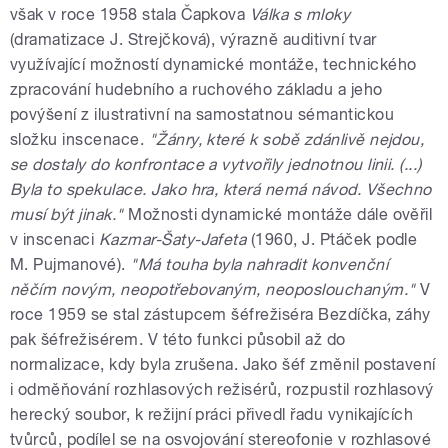
však v roce 1958 stala Čapkova
Válka s mloky
(dramatizace J. Strejčková), výrazně auditivní tvar
využívající možností dynamické montáže, technického
zpracování hudebního a ruchového základu a jeho
povýšení z ilustrativní na samostatnou sémantickou
složku inscenace.
"Žánry, které k sobě zdánlivě nejdou,
se dostaly do konfrontace a vytvořily jednotnou linii. (...)
Byla to spekulace. Jako hra, která nemá návod. Všechno
musí být jinak."
Možnosti dynamické montáže dále ověřil
v inscenaci
Kazmar-Šaty-Jafeta
(1960, J. Ptáček podle
M. Pujmanové).
"Má touha byla nahradit konvenční
něčím novým, neopotřebovaným, neoposlouchaným."
V
roce 1959 se stal zástupcem šéfrežiséra Bezdíčka, záhy
pak šéfrežisérem. V této funkci působil až do
normalizace, kdy byla zrušena. Jako šéf změnil postavení
i odměňování rozhlasových režisérů, rozpustil rozhlasový
herecký soubor, k režijní práci přivedl řadu vynikajících
tvůrců, podílel se na osvojování stereofonie v rozhlasové