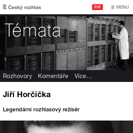
Přejít k hlavnímu obsahu
MENU
ŽIVĚ
Rozhovory
Komentáře
Více
…
Jiří Horčička
Legendární rozhlasový režisér