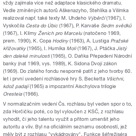
vždy zajímala více než adaptace klasického dramatu.
Vedle zmíněných autorů Aškenazyho, Stehlíka a Vilímka
realizoval např. také texty M. Uhdeho
Výběrčí
(1967), I.
Vyskočila
Cesta do Úbic
(1967), P. Karvaše
Sedm svědků
(1967), I. Klímy
Ženich pro Marcelu
(natočeno 1969,
prem. 1990), K. Copa
Hodiny
(1963), A. Lustiga
Pražské
křižovatky
(1965), I. Hurníka
Moli
(1967), J. Ptáčka
Jistý
den daleké minulosti
(1965), O. Daňka Přepadení Národní
banky (nat 1969, vys. 1989), K. Sidona Dvojí zákon
(1969). Do zlatého fondu nesporně patří z jeho tvorby 60.
let i první uvedení rozhlasové hry S. Becketta
Všichni,
kdož padají
(1965) a impozantní Aischylova trilogie
Oresteia
(1966).
V normalizačním vedení Čs. rozhlasu byl veden spor o to,
zda Horčičku poté, co byl vyloučen z KSČ, z rozhlasu
vyhodit, či jeho talentu využít a přitom umenšit jeho
autoritu a vliv. Byl na oficiálním seznamu osobností, jež
měly být z rozhlasu "vykádrovány". Funkce šéfrežiséra