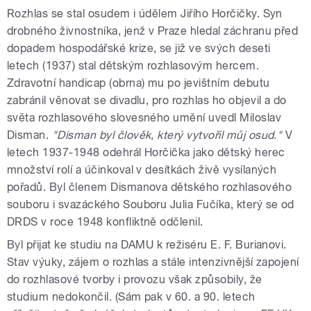
Rozhlas se stal osudem i údělem Jiřího Horčičky. Syn
drobného živnostníka, jenž v Praze hledal záchranu před
dopadem hospodářské krize, se již ve svých deseti
letech (1937) stal dětským rozhlasovým hercem.
Zdravotní handicap (obrna) mu po jevištním debutu
zabránil věnovat se divadlu, pro rozhlas ho objevil a do
světa rozhlasového slovesného umění uvedl Miloslav
Disman.
"Disman byl člověk, který vytvořil můj osud."
V
letech 1937-1948 odehrál Horčička jako dětský herec
množství rolí a účinkoval v desítkách živě vysílaných
pořadů. Byl členem Dismanova dětského rozhlasového
souboru i svazáckého Souboru Julia Fučíka, který se od
DRDS v roce 1948 konfliktně odčlenil.
Byl přijat ke studiu na DAMU k režiséru E. F. Burianovi.
Stav výuky, zájem o rozhlas a stále intenzivnější zapojení
do rozhlasové tvorby i provozu však způsobily, že
studium nedokončil. (Sám pak v 60. a 90. letech