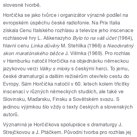
slovesné tvorbě.
Horčička se jako tvůrce i organizátor výrazně podílel na
evropském úspěchu české radiofonie. Na Prix Italia
získala Cenu Italského rozhlasu a televize jeho inscenace
rozhlasové hry L. Aškenazyho
Bylo to na váš účet
(1964),
hlavní cenu
Linka důvěry
M. Stehlíka (1966) a
Neodvratný
skon maratónského běžce
J. Vilímka (1969). Pro rozhlas
v Hamburku natočil Horčička na objednávku německou
jazykovou verzi
Války s mloky
s českými herci. To jemu,
české dramaturgii a dalším režisérům otevřelo cestu do
Evropy. Sám Horčička natočil v 60. letech kolem třicítky
inscenací v různých německých studiích, ale také ve
Slovinsku, Maďarsku, Finsku a Sovětském svazu. S
jedinou výjimkou šlo vždy o texty českých a slovenských
autorů.
Významná je Horčičkova spolupráce s dramaturgy J.
Strejčkovou a J. Ptáčkem. Původní tvorba pro rozhlas jej