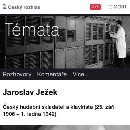
Přejít k hlavnímu obsahu
MENU
ŽIVĚ
Rozhovory
Komentáře
Více
…
Jaroslav Ježek
Český hudební skladatel a klavírista (25. září
1906 – 1. ledna 1942)