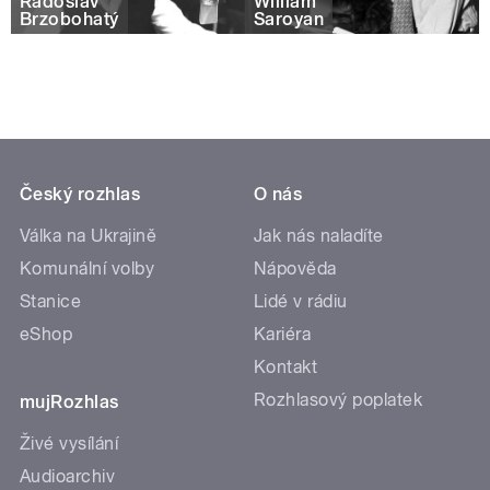
Radoslav
William
Brzobohatý
Saroyan
Český rozhlas
O nás
Válka na Ukrajině
Jak nás naladíte
Komunální volby
Nápověda
Stanice
Lidé v rádiu
eShop
Kariéra
Kontakt
Rozhlasový poplatek
mujRozhlas
Živé vysílání
Audioarchiv