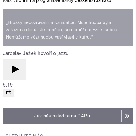
foto:
Archivní a programové fondy Českého rozhlasu
„Hrušky nedozrávají na Kamčatce. Moje hudba byla
zasazena doma. Je to něco, co nemůžete vzít s sebou.
Nemůžeme vézt hudbu vaší vlasti v kufru.“
Jaroslav Ježek hovoří o jazzu
5:19
Jak nás naladíte na DABu