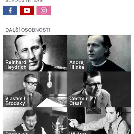
SLEDUJTE NÁS
DALŠÍ OSOBNOSTI
Reinhard
Andrej
Heydrich
Hlinka
Vlastimil
Čestmír
Brodský
Císař