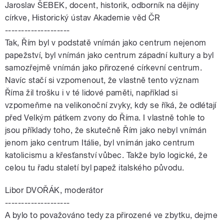
Jaroslav ŠEBEK, docent, historik, odborník na dějiny
církve, Historický ústav Akademie věd ČR
--------------------
Tak, Řím byl v podstatě vnímán jako centrum nejenom
papežství, byl vnímán jako centrum západní kultury a byl
samozřejmě vnímán jako přirozené církevní centrum.
Navíc stačí si vzpomenout, že vlastně tento význam
Říma žil trošku i v té lidové paměti, například si
vzpomeňme na velikonoční zvyky, kdy se říká, že odlétají
před Velkým pátkem zvony do Říma. I vlastně tohle to
jsou příklady toho, že skutečně Řím jako nebyl vnímán
jenom jako centrum Itálie, byl vnímán jako centrum
katolicismu a křesťanství vůbec. Takže bylo logické, že
celou tu řadu staletí byl papež italského původu.
Libor DVOŘÁK, moderátor
--------------------
A bylo to považováno tedy za přirozené ve zbytku, dejme