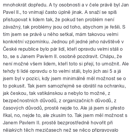
mnohokrát dopředu. A ty osobnosti a v čele právě byl Jan
Pavel II., to vnímají často úplně jinak. A snaží se spíš
přistupovat k lidem tak, že pokud ten problém není
závažný, tak problémy jsou od toho, abychom je řešili. S
tím jsem se právě u něho setkal, mám takovou velmi
konkrétní vzpomínku. Jednou při jedné jeho návštěvě v
České republice bylo pár lidí, kteří opravdu velmi stáli o
to, se s Janem Pavlem II. osobně pozdravit. Chápu, že
není možné všem lidem, kteří toto si přejí, to umožnit. Ale
tehdy ti lidé opravdu o to velmi stáli, bylo jich asi 5 a já
jsem byl v pozici, kdy jsem minimálně měl možnost se o
to pokusit. Tak jsem samozřejmě se obrátil na ochranku,
jak českou, tak vatikánskou a nebylo to možné, z
bezpečnostních důvodů, z organizačních důvodů, z
časových důvodů, prostě nejde to. Ale já jsem si přesto
říkal, no, nejde to, ale zkusím to. Tak jsem měl možnost s
Janem Pavlem II. prostě bezprostředně hovořit při
nějakých těch mezičasech než se něco připravovalo