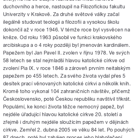
duchovního a herce, nastoupil na Filozofickou fakultu
Univerzity v Krakově. Za druhé světové války začal
ilegálně studovat teologii a filozofii a vysokou školu
dokončil až v roce 1946. V témže roce byl vysvěcen na
kněze. Od roku 1963 působil ve funkci krakovského
arcibiskupa a o 4 roky později byl jmenován kardinálem.
Papežem byl Jan Pavel II. zvolen v říjnu 1978. Ve svých
58 letech se stal nejmladší hlavou katolické církve od
zvolení Pia IX. v roce 1846 a zároveň prvním neitalským
papežem po 455 letech. Za svého života vydal přes 5
desítek prací věnovaných katolické církvi a několik knih.
Kromě toho vykonal 104 zahraničních návštěv, přičemž
Československo, poté Českou republiku navštívil třikrát.
Populární, ke konci života těžce nemocný papež, byl
nejdéle úřadující hlavou katolické církve 20. století a
zřejmě i druhým nejdéle sloužícím papežem v dějinách
církve. Zemřel 2. dubna 2005 ve věku 84 let. Po pouhých
87 dnech, poté byl zahájen proces jeho blahořečení,