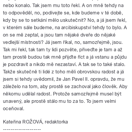
nebo konalo. Tak jsem mu toto řekl. A on mně tehdy na
to odpověděl, no, podívejte se, kde budeme v té době,
kdy by se to setkání mělo uskutečnit? No, a já jsem řekl,
v kterém sále budeme, na arcibiskupství tehdy to bylo. A
on se mě zeptal, a jsou tam nějaké dveře do nějaké
vedlejší místnosti? Já jsem říkal, no, samozřejmě, jsou.
Tak mi řekl, tak tam ty lidi pozvěte, přiveďte je tam a až
tam prostě budou tak mně přijďte říct a já vstanu a půjdu
je pozdravit a nikdo mě nezastaví. A tak se to také stalo.
Takže skutečně ti lidé z toho měli obrovskou radost a já
jsem si tehdy uvědomil, že Jan Pavel II. opravdu, že mu
záleželo na tom, aby prostě se zachoval jako člověk. Aby
někomu udělal radost. Protože samozřejmě musel být
unavený, ale prostě stálo mu to za to. To jsem velmi
oceňoval.
Kateřina ROŽOVÁ, redaktorka
--------------------