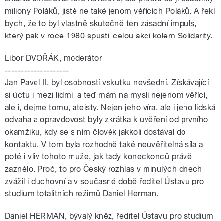
miliony Poláků, jistě ne také jenom věřících Poláků. A řekl
bych, že to byl vlastně skutečně ten zásadní impuls,
který pak v roce 1980 spustil celou akci kolem Solidarity.
Libor DVOŘÁK, moderátor
--------------------
Jan Pavel II. byl osobností vskutku nevšední. Získávající
si úctu i mezi lidmi, a teď mám na mysli nejenom věřící,
ale i, dejme tomu, ateisty. Nejen jeho víra, ale i jeho lidská
odvaha a opravdovost byly zkrátka k uvěření od prvního
okamžiku, kdy se s ním člověk jakkoli dostával do
kontaktu. V tom byla rozhodně také neuvěřitelná síla a
poté i vliv tohoto muže, jak tady koneckonců právě
zaznělo. Proč, to pro Český rozhlas v minulých dnech
zvážil i duchovní a v současné době ředitel Ústavu pro
studium totalitních režimů Daniel Herman.
Daniel HERMAN, bývalý kněz, ředitel Ústavu pro studium