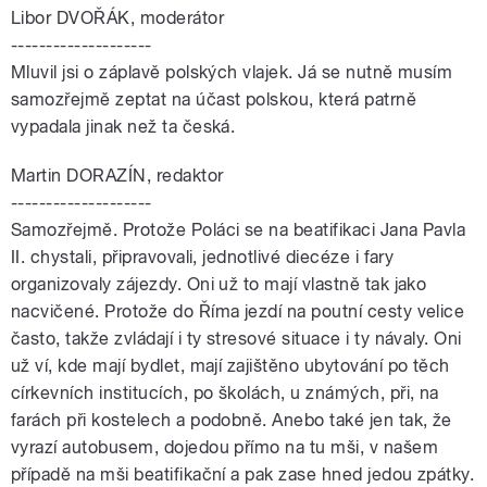
Libor DVOŘÁK, moderátor
--------------------
Mluvil jsi o záplavě polských vlajek. Já se nutně musím
samozřejmě zeptat na účast polskou, která patrně
vypadala jinak než ta česká.
Martin DORAZÍN, redaktor
--------------------
Samozřejmě. Protože Poláci se na beatifikaci Jana Pavla
II. chystali, připravovali, jednotlivé diecéze i fary
organizovaly zájezdy. Oni už to mají vlastně tak jako
nacvičené. Protože do Říma jezdí na poutní cesty velice
často, takže zvládají i ty stresové situace i ty návaly. Oni
už ví, kde mají bydlet, mají zajištěno ubytování po těch
církevních institucích, po školách, u známých, při, na
farách při kostelech a podobně. Anebo také jen tak, že
vyrazí autobusem, dojedou přímo na tu mši, v našem
případě na mši beatifikační a pak zase hned jedou zpátky.