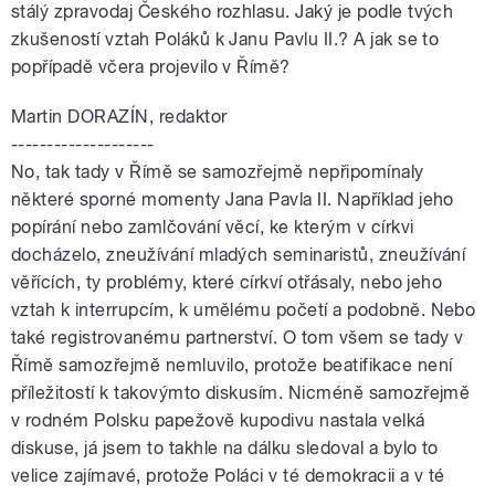
stálý zpravodaj Českého rozhlasu. Jaký je podle tvých
zkušeností vztah Poláků k Janu Pavlu II.? A jak se to
popřípadě včera projevilo v Římě?
Martin DORAZÍN, redaktor
--------------------
No, tak tady v Římě se samozřejmě nepřipomínaly
některé sporné momenty Jana Pavla II. Například jeho
popírání nebo zamlčování věcí, ke kterým v církvi
docházelo, zneužívání mladých seminaristů, zneužívání
věřících, ty problémy, které církví otřásaly, nebo jeho
vztah k interrupcím, k umělému početí a podobně. Nebo
také registrovanému partnerství. O tom všem se tady v
Římě samozřejmě nemluvilo, protože beatifikace není
příležitostí k takovýmto diskusím. Nicméně samozřejmě
v rodném Polsku papežově kupodivu nastala velká
diskuse, já jsem to takhle na dálku sledoval a bylo to
velice zajímavé, protože Poláci v té demokracii a v té