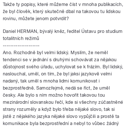
Takže ty popisy, které můžeme číst v mnoha publikacích,
že byl člověk, který skutečně dbal na takovou tu lidskou
rovinu, můžete jenom potvrdit?
Daniel HERMAN, bývalý kněz, ředitel Ústavu pro studium
totalitních režimů
--------------------
Ano. Rozhodně byl velmi lidský. Myslím, že neměl
tendenci se v jednání s druhými schovávat za nějakou
důstojnost svého úřadu, uchylovat se k frázím. Byl lidský,
naslouchal, uměl, on tím, že byl jaksi jazykově velmi
nadaný, tak uměl s mnoha lidmi komunikovat i
bezprostředně. Samozřejmě, nedá se říct, že uměl
česky. Ale bylo s ním možno hovořit takovou tou
mezinárodní slovanskou řečí, kde si všechny zúčastněné
strany rozuměly a když bylo třeba nějaké slovo, tak si
jistě z nějakého jazyka nějaké slovo vypůjčili a prostě ta
komunikace byla bezprostřední a nebyl to vůbec žádný