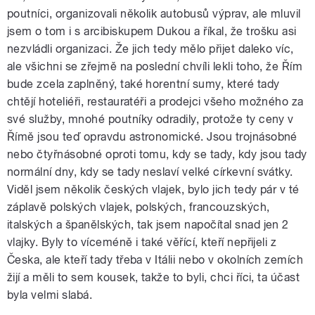
poutníci, organizovali několik autobusů výprav, ale mluvil
jsem o tom i s arcibiskupem Dukou a říkal, že trošku asi
nezvládli organizaci. Že jich tedy mělo přijet daleko víc,
ale všichni se zřejmě na poslední chvíli lekli toho, že Řím
bude zcela zaplněný, také horentní sumy, které tady
chtějí hoteliéři, restauratéři a prodejci všeho možného za
své služby, mnohé poutníky odradily, protože ty ceny v
Římě jsou teď opravdu astronomické. Jsou trojnásobné
nebo čtyřnásobné oproti tomu, kdy se tady, kdy jsou tady
normální dny, kdy se tady neslaví velké církevní svátky.
Viděl jsem několik českých vlajek, bylo jich tedy pár v té
záplavě polských vlajek, polských, francouzských,
italských a španělských, tak jsem napočítal snad jen 2
vlajky. Byly to víceméně i také věřící, kteří nepřijeli z
Česka, ale kteří tady třeba v Itálii nebo v okolních zemích
žijí a měli to sem kousek, takže to byli, chci říci, ta účast
byla velmi slabá.