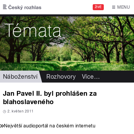
Přejít k hlavnímu obsahu
MENU
ŽIVĚ
Náboženství
Rozhovory
Více
…
Jan Pavel II. byl prohlášen za
blahoslaveného
2. květen 2011
Největší audioportál na českém internetu