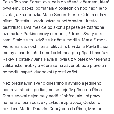
Polka Tobiana Sobutková, celá oblečená v černém, která
bývalému papeži pomáhala v posledních hodinách jeho
života, a Francouzka Marie Simon-Pierre. Oděná celá v
bílém. Ta stála u zrodu zázraku potřebnému k této
beatifikaci. Dva měsíce po skonu papeže se zázračně
uzdravila z Parkinsonovy nemoci, jíž trpěl i Svatý otec
sám. Stalo se to, když se k němu modlila. Marie Simon-
Pierre na slavnosti nesla relikviář s krví Jana Pavla II., jež
mu byla pár dní před smrtí odebrána pro případ transfuze.
Rakev s ostatky Jana Pavla II. byla už v pátek vynesena z
vatikánské hrobky a včera se na závěr obřadu právě u ní
pomodlili papež, duchovní i prostí věřící.
Než představím svého dnešního hlavního a jediného
hosta ve studiu, podívejme se nejdřív přímo do Říma.
Tam sledoval nejen celý nedělní obřad, ale i přípravy k
němu a dnešní dozvuky zvláštní zpravodaj Českého
rozhlasu Martin Dorazín. Dobrý den do Říma, Martine.