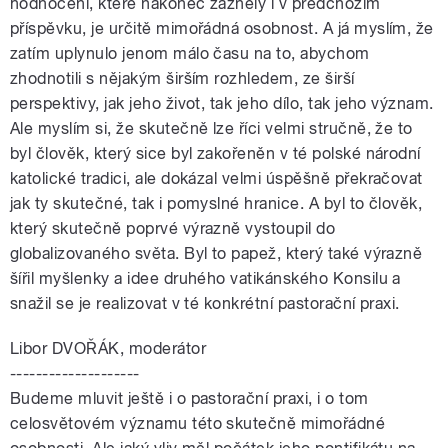
hodnocení, které nakonec zazněly i v předchozím
příspěvku, je určitě mimořádná osobnost. A já myslím, že
zatím uplynulo jenom málo času na to, abychom
zhodnotili s nějakým širším rozhledem, ze širší
perspektivy, jak jeho život, tak jeho dílo, tak jeho význam.
Ale myslím si, že skutečně lze říci velmi stručně, že to
byl člověk, který sice byl zakořeněn v té polské národní
katolické tradici, ale dokázal velmi úspěšně překračovat
jak ty skutečné, tak i pomyslné hranice. A byl to člověk,
který skutečně poprvé výrazně vystoupil do
globalizovaného světa. Byl to papež, který také výrazně
šířil myšlenky a idee druhého vatikánského Konsilu a
snažil se je realizovat v té konkrétní pastorační praxi.
Libor DVOŘÁK, moderátor
--------------------
Budeme mluvit ještě i o pastorační praxi, i o tom
celosvětovém významu této skutečně mimořádné