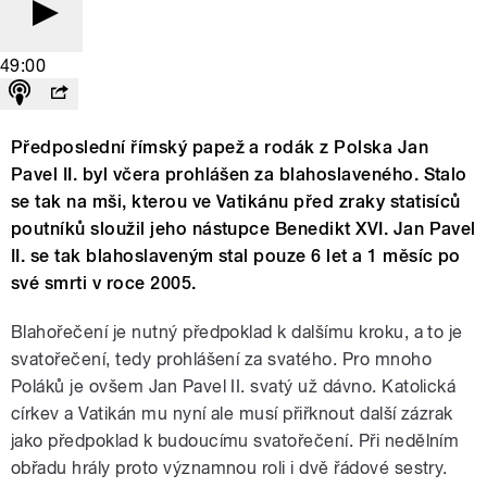
49:00
Předposlední římský papež a rodák z Polska Jan
Pavel II. byl včera prohlášen za blahoslaveného. Stalo
se tak na mši, kterou ve Vatikánu před zraky statisíců
poutníků sloužil jeho nástupce Benedikt XVI. Jan Pavel
II. se tak blahoslaveným stal pouze 6 let a 1 měsíc po
své smrti v roce 2005.
Blahořečení je nutný předpoklad k dalšímu kroku, a to je
svatořečení, tedy prohlášení za svatého. Pro mnoho
Poláků je ovšem Jan Pavel II. svatý už dávno. Katolická
církev a Vatikán mu nyní ale musí přiřknout další zázrak
jako předpoklad k budoucímu svatořečení. Při nedělním
obřadu hrály proto významnou roli i dvě řádové sestry.