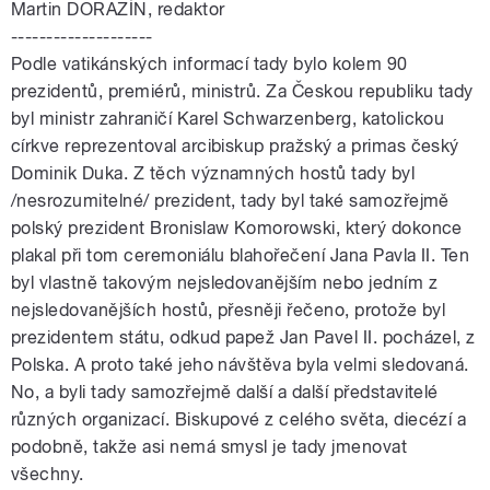
Martin DORAZÍN, redaktor
--------------------
Podle vatikánských informací tady bylo kolem 90
prezidentů, premiérů, ministrů. Za Českou republiku tady
byl ministr zahraničí Karel Schwarzenberg, katolickou
církve reprezentoval arcibiskup pražský a primas český
Dominik Duka. Z těch významných hostů tady byl
/nesrozumitelné/ prezident, tady byl také samozřejmě
polský prezident Bronislaw Komorowski, který dokonce
plakal při tom ceremoniálu blahořečení Jana Pavla II. Ten
byl vlastně takovým nejsledovanějším nebo jedním z
nejsledovanějších hostů, přesněji řečeno, protože byl
prezidentem státu, odkud papež Jan Pavel II. pocházel, z
Polska. A proto také jeho návštěva byla velmi sledovaná.
No, a byli tady samozřejmě další a další představitelé
různých organizací. Biskupové z celého světa, diecézí a
podobně, takže asi nemá smysl je tady jmenovat
všechny.