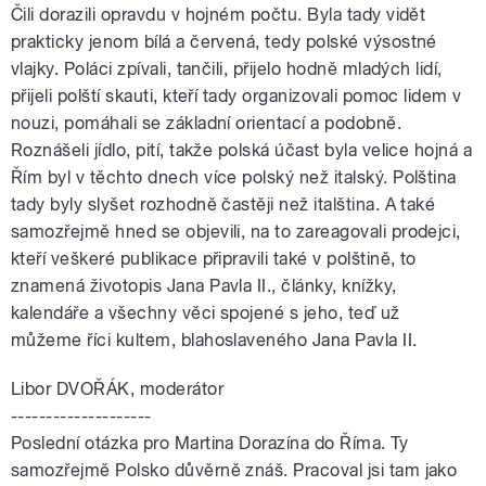
Čili dorazili opravdu v hojném počtu. Byla tady vidět
prakticky jenom bílá a červená, tedy polské výsostné
vlajky. Poláci zpívali, tančili, přijelo hodně mladých lidí,
přijeli polští skauti, kteří tady organizovali pomoc lidem v
nouzi, pomáhali se základní orientací a podobně.
Roznášeli jídlo, pití, takže polská účast byla velice hojná a
Řím byl v těchto dnech více polský než italský. Polština
tady byly slyšet rozhodně častěji než italština. A také
samozřejmě hned se objevili, na to zareagovali prodejci,
kteří veškeré publikace připravili také v polštině, to
znamená životopis Jana Pavla II., články, knížky,
kalendáře a všechny věci spojené s jeho, teď už
můžeme říci kultem, blahoslaveného Jana Pavla II.
Libor DVOŘÁK, moderátor
--------------------
Poslední otázka pro Martina Dorazína do Říma. Ty
samozřejmě Polsko důvěrně znáš. Pracoval jsi tam jako