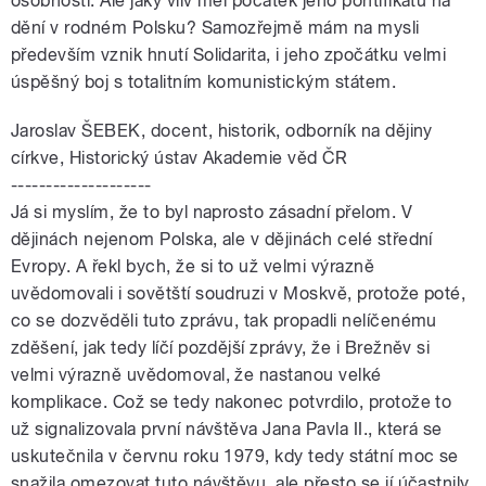
osobnosti. Ale jaký vliv měl počátek jeho pontifikátu na
dění v rodném Polsku? Samozřejmě mám na mysli
především vznik hnutí Solidarita, i jeho zpočátku velmi
úspěšný boj s totalitním komunistickým státem.
Jaroslav ŠEBEK, docent, historik, odborník na dějiny
církve, Historický ústav Akademie věd ČR
--------------------
Já si myslím, že to byl naprosto zásadní přelom. V
dějinách nejenom Polska, ale v dějinách celé střední
Evropy. A řekl bych, že si to už velmi výrazně
uvědomovali i sovětští soudruzi v Moskvě, protože poté,
co se dozvěděli tuto zprávu, tak propadli nelíčenému
zděšení, jak tedy líčí pozdější zprávy, že i Brežněv si
velmi výrazně uvědomoval, že nastanou velké
komplikace. Což se tedy nakonec potvrdilo, protože to
už signalizovala první návštěva Jana Pavla II., která se
uskutečnila v červnu roku 1979, kdy tedy státní moc se
snažila omezovat tuto návštěvu, ale přesto se jí účastnily