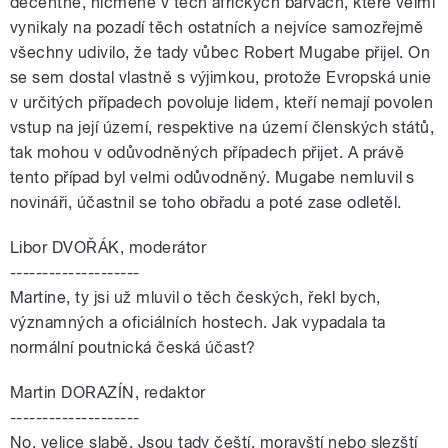
decentně, nicméně v těch afrických barvách, které velmi
vynikaly na pozadí těch ostatních a nejvíce samozřejmě
všechny udivilo, že tady vůbec Robert Mugabe přijel. On
se sem dostal vlastně s výjimkou, protože Evropská unie
v určitých případech povoluje lidem, kteří nemají povolen
vstup na její území, respektive na území členských států,
tak mohou v odůvodněných případech přijet. A právě
tento případ byl velmi odůvodněný. Mugabe nemluvil s
novináři, účastnil se toho obřadu a poté zase odletěl.
Libor DVOŘÁK, moderátor
--------------------
Martine, ty jsi už mluvil o těch českých, řekl bych,
významných a oficiálních hostech. Jak vypadala ta
normální poutnická česká účast?
Martin DORAZÍN, redaktor
--------------------
No, velice slabě. Jsou tady čeští, moravští nebo slezští