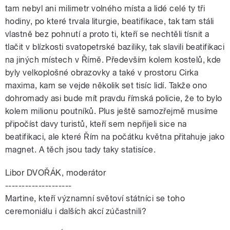
tam nebyl ani milimetr volného místa a lidé celé ty tři
hodiny, po které trvala liturgie, beatifikace, tak tam stáli
vlastně bez pohnutí a proto ti, kteří se nechtěli tísnit a
tlačit v blízkosti svatopetrské baziliky, tak slavili beatifikaci
na jiných místech v Římě. Především kolem kostelů, kde
byly velkoplošné obrazovky a také v prostoru Cirka
maxima, kam se vejde několik set tisíc lidí. Takže ono
dohromady asi bude mít pravdu římská policie, že to bylo
kolem milionu poutníků. Plus ještě samozřejmě musíme
připočíst davy turistů, kteří sem nepřijeli sice na
beatifikaci, ale které Řím na počátku května přitahuje jako
magnet. A těch jsou tady taky statisíce.
Libor DVOŘÁK, moderátor
--------------------
Martine, kteří významní světoví státníci se toho
ceremoniálu i dalších akcí zúčastnili?