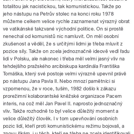
totalitou jak nacistickou, tak komunistickou. Takže po
jeho nástupu na Petrův stolec na konci roku 1978
můžeme celkem velice rychle zaznamenat výrazný obrat
ve vatikánské takzvané východní politice. On si prostě
nenechal od komunistů nic namluvit. On měl osobní
zkušenost a věděl, že s určitými lidmi je třeba mluvit z
pozice síly. Takže on zcela jednoznačně ideově vedl řadu
lidí v Polsku, ale nakonec i třeba měl velmi jasný vliv na
tehdejšího pražského arcibiskupa kardinála Františka
Tomáška, který své postoje velmi výrazně upevnil právě
po nástupu Jana Pavla II. Nebo mnozí pamětníci si
vzpomenou, že v roce, tuším, 1982 došlo k zákazu
prorežimní kolaborantské kněžské organizace Pacem
interis, na což měl Jan Pavel II. naprosto jednoznačný
vliv. Takže rozhodně to byl velice důležitý moment a
velice důležitý člověk. I v tom upevňování osobních
pozic lidí, kteří proti komunistickému režimu bojovali, a
znovu říkám, i u těch, kteří se třeba ne zcela identifikovali