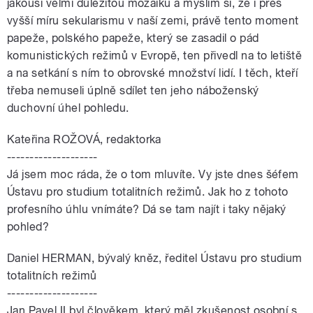
jakousi velmi důležitou mozaiku a myslím si, že i přes
vyšší míru sekularismu v naší zemi, právě tento moment
papeže, polského papeže, který se zasadil o pád
komunistických režimů v Evropě, ten přivedl na to letiště
a na setkání s ním to obrovské množství lidí. I těch, kteří
třeba nemuseli úplně sdílet ten jeho náboženský
duchovní úhel pohledu.
Kateřina ROŽOVÁ, redaktorka
--------------------
Já jsem moc ráda, že o tom mluvíte. Vy jste dnes šéfem
Ústavu pro studium totalitních režimů. Jak ho z tohoto
profesního úhlu vnímáte? Dá se tam najít i taky nějaký
pohled?
Daniel HERMAN, bývalý kněz, ředitel Ústavu pro studium
totalitních režimů
--------------------
Jan Pavel II byl člověkem, který měl zkušenost osobní s