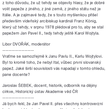
z toho důvodu, že už tehdy se objevily hlasy, že je dobré
volit papeže z jiného, z jiné země, z jiného státu než je
Itálie. A je zajímavé tedy, že s touto myšlenkou přišel
především vídeňský arcibiskup kardinál Franz König,
který už tehdy, v srpnu 1978 plédoval pro to, aby se stal
papežem Jan Pavel II., tedy tehdy ještě Karol Wojtyla.
Libor DVOŘÁK, moderátor
--------------------
Vraťme se samozřejmě k Janu Pavlu II., Karlu Wojtylovi.
Byl to kromě toho, že nebyl Ital, vůbec první slovanský
papež. Jaké širší souvislosti vás napadají v tomto ohledu,
pane docente?
Jaroslav ŠEBEK, docent, historik, odborník na dějiny
církve, Historický ústav Akademie věd ČR
--------------------
Já bych řekl, že Jan Pavel II. přes všechny kontroverzní