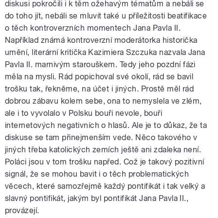
diskusi pokročili i k těm ožehavým tématům a nebáli se
do toho jít, nebáli se mluvit také u příležitosti beatifikace
o těch kontroverzních momentech Jana Pavla II.
Například známá kontroverzní moderátorka historička
umění, literární kritička Kazimiera Szczuka nazvala Jana
Pavla II. marnivým starouškem. Tedy jeho pozdní fázi
měla na mysli. Rád popichoval své okolí, rád se bavil
trošku tak, řekněme, na účet i jiných. Prostě měl rád
dobrou zábavu kolem sebe, ona to nemyslela ve zlém,
ale i to vyvolalo v Polsku bouři nevole, bouři
internetových negativních o hlasů. Ale je to důkaz, že ta
diskuse se tam přinejmenším vede. Něco takového v
jiných třeba katolických zemích ještě ani zdaleka není.
Poláci jsou v tom trošku napřed. Což je takový pozitivní
signál, že se mohou bavit i o těch problematických
věcech, které samozřejmě každý pontifikát i tak velký a
slavný pontifikát, jakým byl pontifikát Jana Pavla II.,
provázejí.