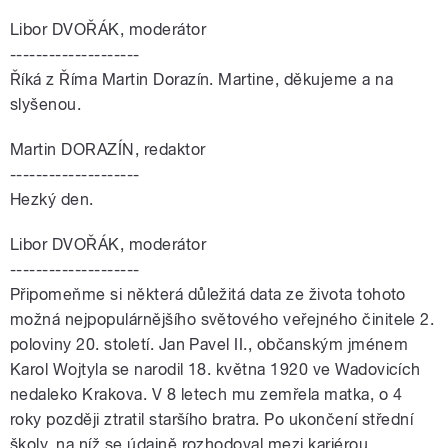
Libor DVOŘÁK, moderátor
--------------------
Říká z Říma Martin Dorazín. Martine, děkujeme a na
slyšenou.
Martin DORAZÍN, redaktor
--------------------
Hezký den.
Libor DVOŘÁK, moderátor
--------------------
Připomeňme si některá důležitá data ze života tohoto
možná nejpopulárnějšího světového veřejného činitele 2.
poloviny 20. století. Jan Pavel II., občanským jménem
Karol Wojtyla se narodil 18. května 1920 ve Wadovicích
nedaleko Krakova. V 8 letech mu zemřela matka, o 4
roky později ztratil staršího bratra. Po ukončení střední
školy, na níž se údajně rozhodoval mezi kariérou