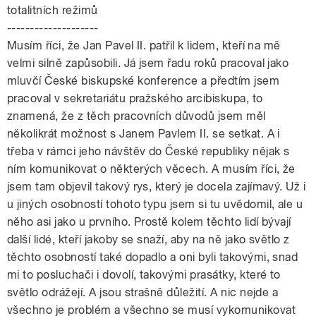
totalitních režimů
--------------------
Musím říci, že Jan Pavel II. patřil k lidem, kteří na mě
velmi silně zapůsobili. Já jsem řadu roků pracoval jako
mluvčí České biskupské konference a předtím jsem
pracoval v sekretariátu pražského arcibiskupa, to
znamená, že z těch pracovních důvodů jsem měl
několikrát možnost s Janem Pavlem II. se setkat. A i
třeba v rámci jeho návštěv do České republiky nějak s
ním komunikovat o některých věcech. A musím říci, že
jsem tam objevil takový rys, který je docela zajímavý. Už i
u jiných osobností tohoto typu jsem si tu uvědomil, ale u
něho asi jako u prvního. Prostě kolem těchto lidí bývají
další lidé, kteří jakoby se snaží, aby na ně jako světlo z
těchto osobností také dopadlo a oni byli takovými, snad
mi to posluchači i dovolí, takovými prasátky, které to
světlo odrážejí. A jsou strašně důležití. A nic nejde a
všechno je problém a všechno se musí vykomunikovat