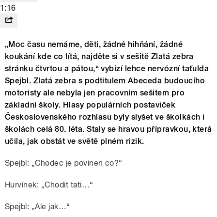
1:16
„Moc času nemáme, děti, žádné hihňání, žádné
koukání kde co lítá, najděte si v sešitě Zlatá zebra
stránku čtvrtou a pátou,“ vybízí lehce nervózní taťulda
Spejbl. Zlatá zebra s podtitulem Abeceda budoucího
motoristy ale nebyla jen pracovním sešitem pro
základní školy. Hlasy populárních postaviček
Československého rozhlasu byly slyšet ve školkách i
školách celá 80. léta. Staly se hravou přípravkou, která
učila, jak obstát ve světě plném rizik.
Spejbl: „Chodec je povinen co?“
Hurvínek: „Chodit tati…“
Spejbl: „Ale jak…“