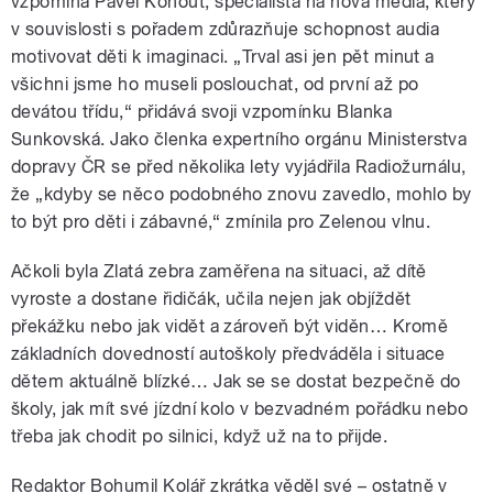
vzpomíná Pavel Kohout, specialista na nová média, který
v souvislosti s pořadem zdůrazňuje schopnost audia
motivovat děti k imaginaci. „Trval asi jen pět minut a
všichni jsme ho museli poslouchat, od první až po
devátou třídu,“ přidává svoji vzpomínku Blanka
Sunkovská. Jako členka expertního orgánu Ministerstva
dopravy ČR se před několika lety vyjádřila Radiožurnálu,
že „kdyby se něco podobného znovu zavedlo, mohlo by
to být pro děti i zábavné,“ zmínila pro Zelenou vlnu.
Ačkoli byla Zlatá zebra zaměřena na situaci, až dítě
vyroste a dostane řidičák, učila nejen jak objíždět
překážku nebo jak vidět a zároveň být viděn… Kromě
základních dovedností autoškoly předváděla i situace
dětem aktuálně blízké… Jak se se dostat bezpečně do
školy, jak mít své jízdní kolo v bezvadném pořádku nebo
třeba jak chodit po silnici, když už na to přijde.
Redaktor Bohumil Kolář zkrátka věděl své – ostatně v