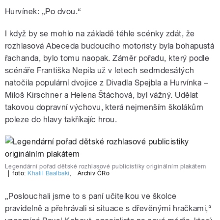
Hurvínek: „Po dvou.“
I když by se mohlo na základě téhle scénky zdát, že
rozhlasová Abeceda budoucího motoristy byla bohapustá
řachanda, bylo tomu naopak. Záměr pořadu, který podle
scénáře Františka Nepila už v letech sedmdesátých
natočila populární dvojice z Divadla Spejbla a Hurvínka –
Miloš Kirschner a Helena Štáchová, byl vážný. Udělat
takovou dopravní výchovu, která nejmenším školákům
poleze do hlavy takříkajíc hrou.
Legendární pořad dětské rozhlasové publicistiky originálním plakátem
|
foto:
Khalil Baalbaki
,
Archiv ČRo
„Poslouchali jsme to s paní učitelkou ve školce
pravidelně a přehrávali si situace s dřevěnými hračkami,“