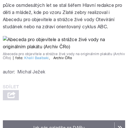
půlce osmdesátých let se stal šéfem Hlavní redakce pro
děti a mládež, kde po vzoru Zlaté zebry realizoval i
Abecedu pro objevitele a strážce živé vody Otevírání
studánek nebo na zdraví orientovaný cyklus ABC.
Abeceda pro objevitele a strážce živé vody na originálním plakátu (Archiv
ČRo)
|
foto:
Khalil Baalbaki
,
Archiv ČRo
autor:
Michal Ježek
Jak nás naladíte na DABu