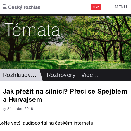
Přejít k hlavnímu obsahu
MENU
ŽIVĚ
Rozhlasová historie
Rozhovory
Více
…
Jak přežít na silnici? Přeci se Spejblem
a Hurvajsem
24. leden 2018
Největší audioportál na českém internetu