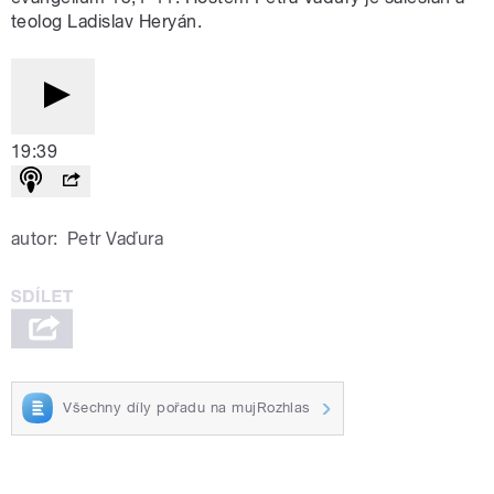
teolog Ladislav Heryán.
19:39
autor:
Petr Vaďura
Všechny díly pořadu na mujRozhlas