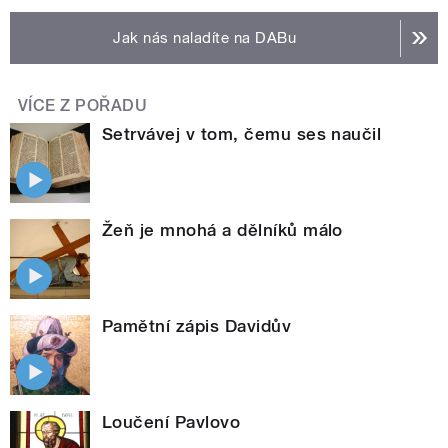
Jak nás naladíte na DABu
VÍCE Z POŘADU
Setrvávej v tom, čemu ses naučil
Žeň je mnohá a dělníků málo
Pamětní zápis Davidův
Loučení Pavlovo