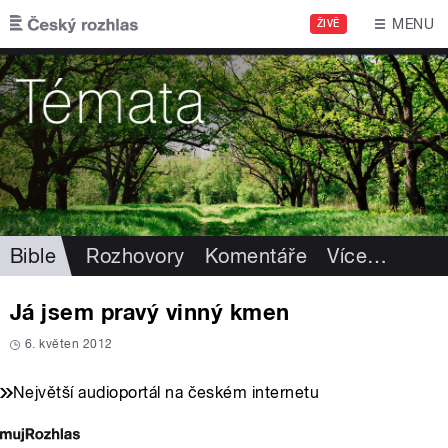
Přejít k hlavnímu obsahu
MENU
ŽIVĚ
Bible
Rozhovory
Komentáře
Více
…
Já jsem pravý vinný kmen
6. květen 2012
Největší audioportál na českém internetu