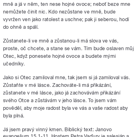
mně a já v něm, ten nese hojné ovoce; neboť beze mne
nemůžete činit nic. Kdo nezůstane ve mně, bude
vyvržen ven jako ratolest a uschne; pak ji seberou, hodí
do ohně a spálí.
Zůstanete-li ve mně a zůstanou-li má slova ve vás,
proste, oč chcete, a stane se vám. Tím bude oslaven můj
Otec, když ponesete hojné ovoce a budete mými
učedníky.
Jako si Otec zamiloval mne, tak jsem si já zamiloval vás.
Zůstaňte v mé lásce. Zachováte-li má přikázání,
zůstanete v mé lásce, jako já zachovávám přikázání
svého Otce a zůstávám v jeho lásce. To jsem vám
pověděl, aby moje radost byla ve vás a vaše radost aby
byla plná.
Já jsem pravý vinný kmen. Biblický text: Janovo
evangelium 15,1-11. Hostem Petra Vaďury je salesián a