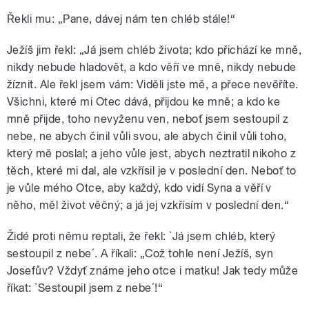
Řekli mu: „Pane, dávej nám ten chléb stále!“
Ježíš jim řekl: „Já jsem chléb života; kdo přichází ke mně,
nikdy nebude hladovět, a kdo věří ve mně, nikdy nebude
žíznit. Ale řekl jsem vám: Viděli jste mě, a přece nevěříte.
Všichni, které mi Otec dává, přijdou ke mně; a kdo ke
mně přijde, toho nevyženu ven, neboť jsem sestoupil z
nebe, ne abych činil vůli svou, ale abych činil vůli toho,
který mě poslal; a jeho vůle jest, abych neztratil nikoho z
těch, které mi dal, ale vzkřísil je v poslední den. Neboť to
je vůle mého Otce, aby každý, kdo vidí Syna a věří v
něho, měl život věčný; a já jej vzkřísím v poslední den.“
Židé proti němu reptali, že řekl: `Já jsem chléb, který
sestoupil z nebe´. A říkali: „Což tohle není Ježíš, syn
Josefův? Vždyť známe jeho otce i matku! Jak tedy může
říkat: `Sestoupil jsem z nebe´!“