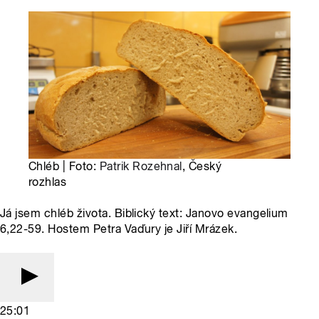
Chléb | Foto:
Patrik Rozehnal
, Český
rozhlas
Já jsem chléb života. Biblický text: Janovo evangelium
6,22-59. Hostem Petra Vaďury je Jiří Mrázek.
25:01