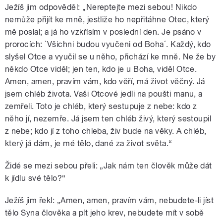
Ježíš jim odpověděl: „Nereptejte mezi sebou! Nikdo
nemůže přijít ke mně, jestliže ho nepřitáhne Otec, který
mě poslal; a já ho vzkřísím v poslední den. Je psáno v
prorocích: `Všichni budou vyučeni od Boha´. Každý, kdo
slyšel Otce a vyučil se u něho, přichází ke mně. Ne že by
někdo Otce viděl; jen ten, kdo je u Boha, viděl Otce.
Amen, amen, pravím vám, kdo věří, má život věčný. Já
jsem chléb života. Vaši Otcové jedli na poušti manu, a
zemřeli. Toto je chléb, který sestupuje z nebe: kdo z
něho jí, nezemře. Já jsem ten chléb živý, který sestoupil
z nebe; kdo jí z toho chleba, živ bude na věky. A chléb,
který já dám, je mé tělo, dané za život světa.“
Židé se mezi sebou přeli: „Jak nám ten člověk může dát
k jídlu své tělo?“
Ježíš jim řekl: „Amen, amen, pravím vám, nebudete-li jíst
tělo Syna člověka a pít jeho krev, nebudete mít v sobě