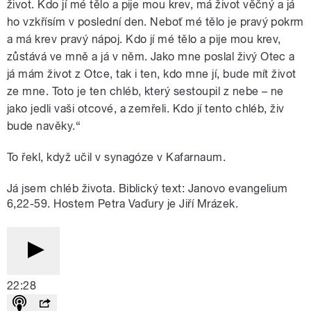
život. Kdo jí mé tělo a pije mou krev, má život věčný a já
ho vzkřísím v poslední den. Neboť mé tělo je pravý pokrm
a má krev pravý nápoj. Kdo jí mé tělo a pije mou krev,
zůstává ve mně a já v něm. Jako mne poslal živý Otec a
já mám život z Otce, tak i ten, kdo mne jí, bude mít život
ze mne. Toto je ten chléb, který sestoupil z nebe – ne
jako jedli vaši otcové, a zemřeli. Kdo jí tento chléb, živ
bude navěky.“
To řekl, když učil v synagóze v Kafarnaum.
Já jsem chléb života. Biblický text: Janovo evangelium
6,22-59. Hostem Petra Vaďury je Jiří Mrázek.
22:28