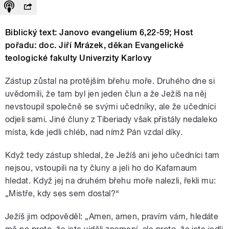
Biblický text: Janovo evangelium 6,22-59; Host
pořadu: doc. Jiří Mrázek, děkan Evangelické
teologické fakulty Univerzity Karlovy
Zástup zůstal na protějším břehu moře. Druhého dne si
uvědomili, že tam byl jen jeden člun a že Ježíš na něj
nevstoupil společně se svými učedníky, ale že učedníci
odjeli sami. Jiné čluny z Tiberiady však přistály nedaleko
místa, kde jedli chléb, nad nímž Pán vzdal díky.
Když tedy zástup shledal, že Ježíš ani jeho učedníci tam
nejsou, vstoupili na ty čluny a jeli ho do Kafarnaum
hledat. Když jej na druhém břehu moře nalezli, řekli mu:
„Mistře, kdy ses sem dostal?“
Ježíš jim odpověděl: „Amen, amen, pravím vám, hledáte