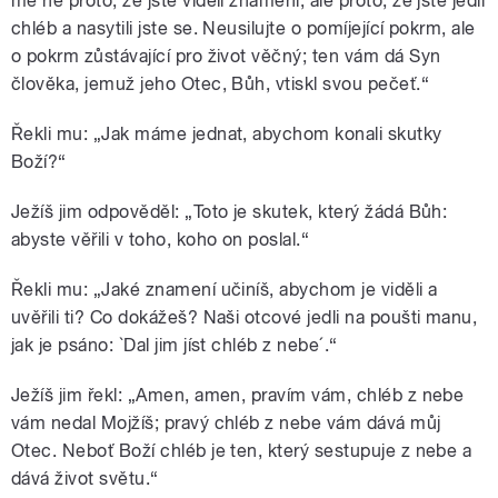
mě ne proto, že jste viděli znamení, ale proto, že jste jedli
chléb a nasytili jste se. Neusilujte o pomíjející pokrm, ale
o pokrm zůstávající pro život věčný; ten vám dá Syn
člověka, jemuž jeho Otec, Bůh, vtiskl svou pečeť.“
Řekli mu: „Jak máme jednat, abychom konali skutky
Boží?“
Ježíš jim odpověděl: „Toto je skutek, který žádá Bůh:
abyste věřili v toho, koho on poslal.“
Řekli mu: „Jaké znamení učiníš, abychom je viděli a
uvěřili ti? Co dokážeš? Naši otcové jedli na poušti manu,
jak je psáno: `Dal jim jíst chléb z nebe´.“
Ježíš jim řekl: „Amen, amen, pravím vám, chléb z nebe
vám nedal Mojžíš; pravý chléb z nebe vám dává můj
Otec. Neboť Boží chléb je ten, který sestupuje z nebe a
dává život světu.“