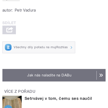
autor:
Petr Vaďura
Všechny díly pořadu na mujRozhlas
Jak nás naladíte na DABu
VÍCE Z POŘADU
Setrvávej v tom, čemu ses naučil