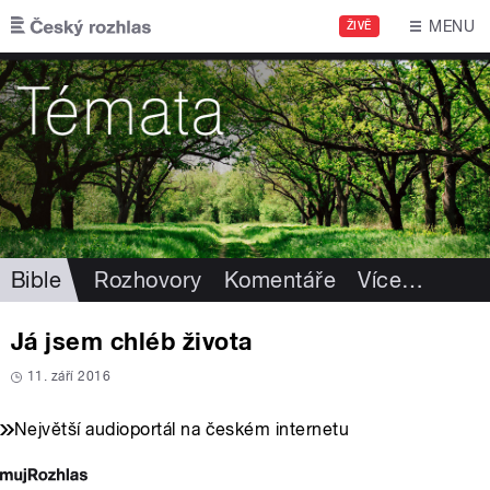
Přejít k hlavnímu obsahu
MENU
ŽIVĚ
Bible
Rozhovory
Komentáře
Více
…
Já jsem chléb života
11. září 2016
Největší audioportál na českém internetu