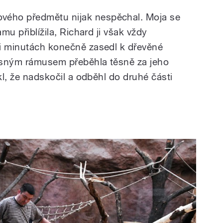
ého předmětu nijak nespěchal. Moja se
amu přiblížila, Richard ji však vždy
ti minutách konečně zasedl k dřevěné
asným rámusem přeběhla těsně za jeho
kl, že nadskočil a odběhl do druhé části