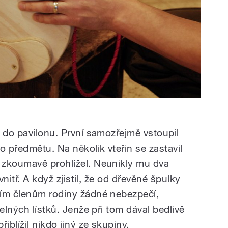
y do pavilonu. První samozřejmě vstoupil
o předmětu. Na několik vteřin se zastavil
 zkoumavě prohlížel. Neunikly mu dva
itř. A když zjistil, že od dřevěné špulky
ším členům rodiny žádné nebezpečí,
elných lístků. Jenže při tom dával bedlivě
iblížil nikdo jiný ze skupiny.