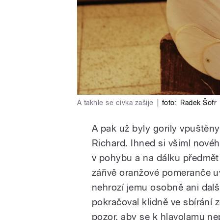
A takhle se cívka zašije
|
foto:
Radek Šofr
A pak už byly gorily vpuštěn
Richard. Ihned si všiml novéh
v pohybu a na dálku předmět
zářivě oranžové pomeranče uvn
nehrozí jemu osobně ani dal
pokračoval klidně ve sbírání z
pozor, aby se k hlavolamu nepř