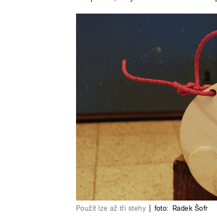
Použít lze až tři stehy
|
foto:
Radek Šofr