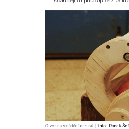
snadněji to pochopíte z přil
Otvor na vkládání citrusů
|
foto:
Radek Šof