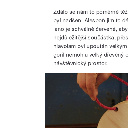
Zdálo se nám to poměrně těž
byl nadšen. Alespoň jim to dél
lano je schválně červené, aby
nejdůležitější součástka, př
hlavolam byl upoután velkým
goril nemohla velký dřevěný 
návštěvnický prostor.