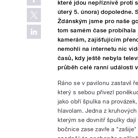
které jdou nepříznivě proti s
úterý 5. února) dopoledne.
Ždánským jsme pro naše gori
tom samém čase probíhala
kamerám, zajišťujícím přenos
nemohli na internetu nic vi
časů, kdy ještě nebyla telev
průběh celé ranní události 
Ráno se v pavilonu zastavil ře
který s sebou přivezl poněku
jako obří špulka na provázek, 
hlavolam. Jedna z kruhových b
kterým se dovnitř špulky daj
bočnice zase zavře a "zašije