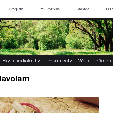
Program
mujRozhlas
Stanice
O r
Hry a audioknihy
Dokumenty
Věda
Příroda
hlavolam