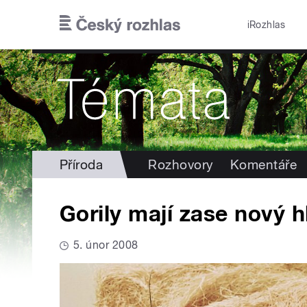
Přejít k hlavnímu obsahu
iRozhlas
Příroda
Rozhovory
Komentáře
Gorily mají zase nový 
5. únor 2008