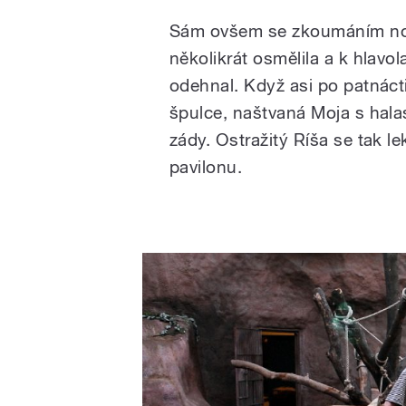
Sám ovšem se zkoumáním nov
několikrát osmělila a k hlavol
odehnal. Když asi po patnác
špulce, naštvaná Moja s hal
zády. Ostražitý Ríša se tak le
pavilonu.