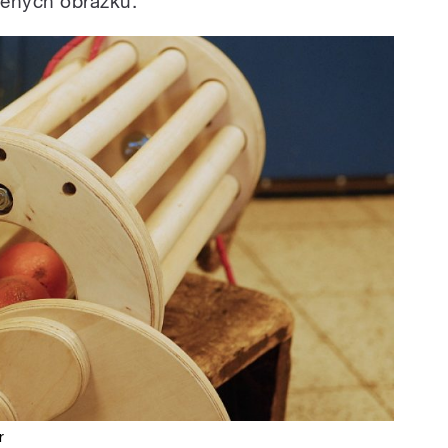
ožených obrázků.
r