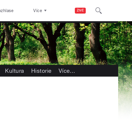
ozhlase
Více
ŽIVĚ
Kultura
Historie
Více
…