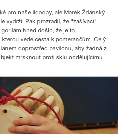
ké pro naše lidoopy, ale Marek Ždánský
e vydrží. Pak prozradil, že "zašívací"
 gorilám hned došlo, že je to
es kterou vede cesta k pomerančům. Celý
 lanem doprostřed pavilonu, aby žádná z
objekt mrsknout proti sklu oddělujícímu