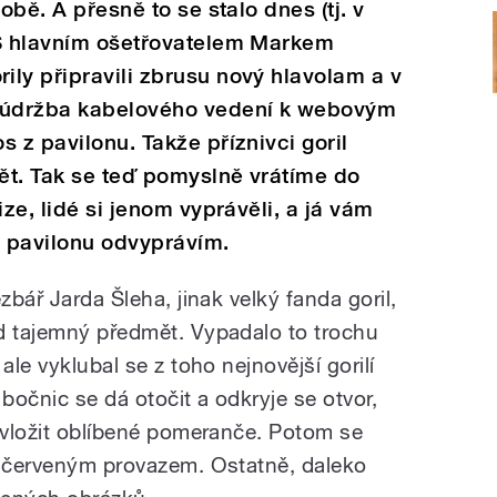
obě. A přesně to se stalo dnes (tj. v
 S hlavním ošetřovatelem Markem
ly připravili zbrusu nový hlavolam a v
 údržba kabelového vedení k webovým
 z pavilonu. Takže příznivci goril
dět. Tak se teď pomyslně vrátíme do
ize, lidé si jenom vyprávěli, a já vám
v pavilonu odvyprávím.
zbář Jarda Šleha, jinak velký fanda goril,
d tajemný předmět. Vypadalo to trochu
ale vyklubal se z toho nejnovější gorilí
očnic se dá otočit a odkryje se otvor,
í vložit oblíbené pomeranče. Potom se
" červeným provazem. Ostatně, daleko