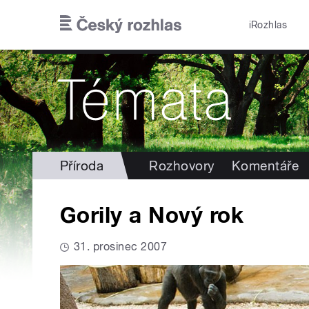
Přejít k hlavnímu obsahu
iRozhlas
Příroda
Rozhovory
Komentáře
Gorily a Nový rok
31. prosinec 2007