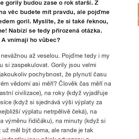
e gorily budou zase o rok starší. Z
 na věc budete mít pravdu, ale pojďme
edem goril. Myslíte, že si také řeknou,
 ne! Nabízí se tedy přirozená otázka.
? A vnímají ho vůbec?
 nevážnou až veselou. Pojďme tedy i my
u si zaspekulovat. Gorily jsou velmi
o jakoukoliv pochybnost, že plynutí času
svém vědomí asi měří? Člověk čas měří na
astní civilizace), na roky (když vyjadřuje
síce (když si sjednává výši výplaty za
ejbližší výplatu netrpělivě čeká), na
a výměnu řidičáku), na minuty (když si
yž už měl být doma, ale rande je tak