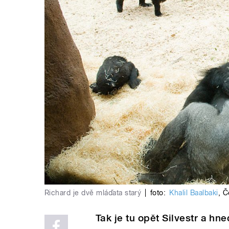
Richard je dvě mláďata starý
|
foto:
Khalil Baalbaki
,
Č
Tak je tu opět Silvestr a hn