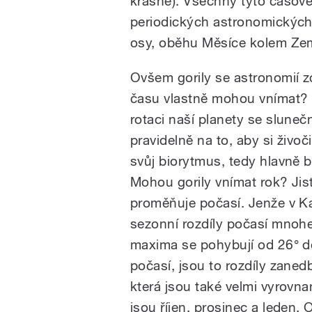
krásné). Všechny tyto časové
periodických astronomických 
osy, oběhu Měsíce kolem Ze
Ovšem gorily se astronomií zc
času vlastně mohou vnímat? 
rotaci naší planety se slunečn
pravidelně na to, aby si živoč
svůj biorytmus, tedy hlavně b
Mohou gorily vnímat rok? Jist
proměňuje počasí. Jenže v Kam
sezonní rozdíly počasí mnoh
maxima se pohybují od 26° do
počasí, jsou to rozdíly zanedb
která jsou také velmi vyrovna
jsou říjen, prosinec a leden.