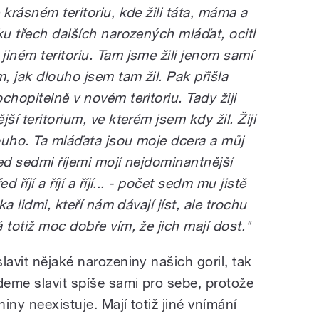
krásném teritoriu, kde žili táta, máma a
ku třech dalších narozených mláďat, ocitl
iném teritoriu. Tam jsme žili jenom samí
, jak dlouho jsem tam žil. Pak přišla
chopitelně v novém teritoriu. Tady žiji
ší teritorium, ve kterém jsem kdy žil. Žiji
ouho. Ta mláďata jsou moje dcera a můj
ed sedmi říjemi mojí nejdominantnější
 říjí a říjí a říjí... - počet sedm mu jistě
ka lidmi, kteří nám dávají jíst, ale trochu
 totiž moc dobře vím, že jich mají dost."
lavit nějaké narozeniny našich goril, tak
eme slavit spíše sami pro sebe, protože
iny neexistuje. Mají totiž jiné vnímání