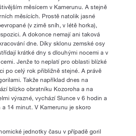
eštivějším měsícem v Kamerunu. A stejně
jarních měsících. Prostě natolik jasné
vropané (v zimě sníh, v létě horka),
ispozici. A dokonce nemají ani taková
zkracování dne. Díky sklonu zemské osy
střídají krátké dny s dlouhými nocemi a v
cemi. Jenže to neplatí pro oblasti blízké
i po celý rok přibližně stejné. A právě
gorilami. Takže například dnes na
hází blízko obratníku Kozoroha a na
velmi výrazné, vychází Slunce v 6 hodin a
n a 14 minut. V Kamerunu je skoro
nomické jednotky času v případě goril