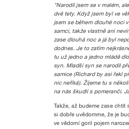
"Narodil jsem se v malém, ale 
dvě tety. Když jsem byl ve vě
jsem se během dlouhé noci v j
samci, takže vlastně ani nevím
zase dlouhá noc a já byl nepo
dodnes. Je to zatím nejkrásněj
tu už jedno a jedno mládě dl
syn. Mladší syn se narodil př
samice (Richard by asi řekl před
nic neříká). Žijeme tu s několi
na nás škudlí s pomeranči. Já
Takže, až budeme zase chtít s
si dobře uvědomme, že je bud
ve vědomí goril pojem narozen