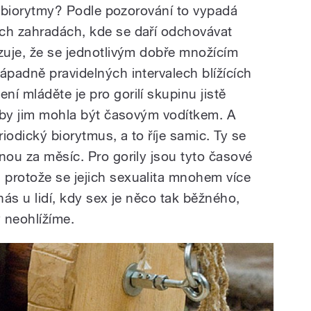
tní biorytmy? Podle pozorování to vypadá
ch zahradách, kde se daří odchovávat
azuje, že se jednotlivým dobře množícím
ápadně pravidelných intervalech blížících
í mláděte je pro gorilí skupinu jistě
e by jim mohla být časovým vodítkem. A
riodický biorytmus, a to říje samic. Ty se
nou za měsíc. Pro gorily jsou tyto časové
protože se jejich sexualita mnohem více
u nás u lidí, kdy sex je něco tak běžného,
y neohlížíme.