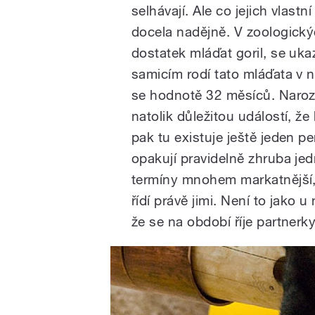
selhávají. Ale co jejich vlas
docela nadějně. V zoologický
dostatek mláďat goril, se uk
samicím rodí tato mláďata v n
se hodnotě 32 měsíců. Narozen
natolik důležitou událostí, ž
pak tu existuje ještě jeden pe
opakují pravidelně zhruba jed
termíny mnohem markatnější, 
řídí právě jimi. Není to jako 
že se na období říje partnerk