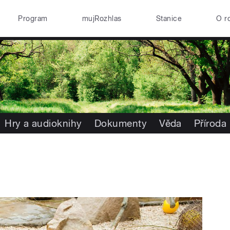
Program
mujRozhlas
Stanice
O r
Hry a audioknihy
Dokumenty
Věda
Příroda