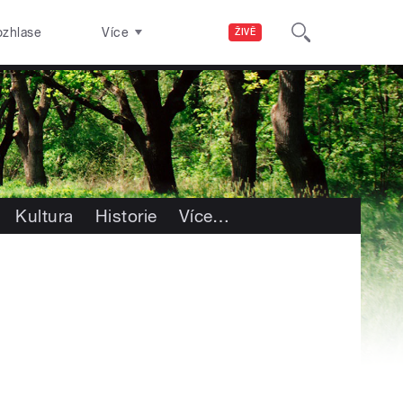
ozhlase
Více
ŽIVĚ
Kultura
Historie
Více
…