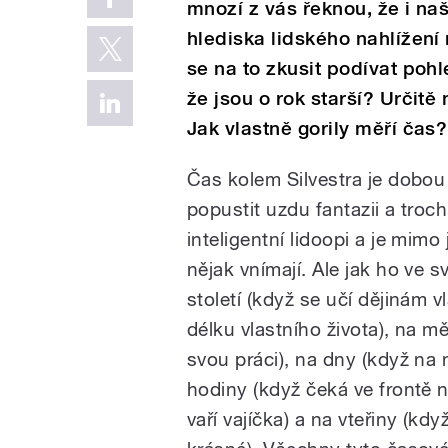
mnozí z vás řeknou, že i naš
hlediska lidského nahlížení
se na to zkusit podívat pohl
že jsou o rok starší? Určitě
Jak vlastně gorily měří čas
Čas kolem Silvestra je dobou
popustit uzdu fantazii a troch
inteligentní lidoopi a je mim
nějak vnímají. Ale jak ho ve 
století (když se učí dějinám vl
délku vlastního života), na mě
svou práci), na dny (když na n
hodiny (když čeká ve frontě n
vaří vajíčka) a na vteřiny (kd