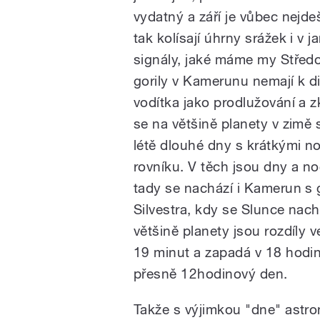
vydatný a září je vůbec nejd
tak kolísají úhrny srážek i v 
signály, jaké máme my Středoe
gorily v Kamerunu nemají k d
vodítka jako prodlužování a 
se na většině planety v zimě 
létě dlouhé dny s krátkými no
rovníku. V těch jsou dny a noc
tady se nachází i Kamerun s 
Silvestra, kdy se Slunce nac
většině planety jsou rozdíly 
19 minut a zapadá v 18 hodi
přesně 12hodinový den.
Takže s výjimkou "dne" astro