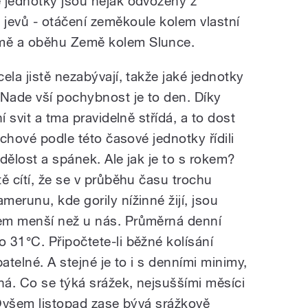
 jednotky jsou nějak odvozeny z
jevů - otáčení zeměkoule kolem vlastní
mě a oběhu Země kolem Slunce.
ela jistě nezabývají, takže jaké jednotky
Nade vší pochybnost je to den. Díky
í svit a tma pravidelně střídá, a to dost
ichové podle této časové jednotky řídili
dělost a spánek. Ale jak je to s rokem?
ě cítí, že se v průběhu času trochu
erunu, kde gorily nížinné žijí, jsou
em menší než u nás. Průměrná denní
 31°C. Připočtete-li běžné kolísání
atelné. A stejné je to i s denními minimy,
ná. Co se týká srážek, nejsuššími měsíci
 Ovšem listopad zase bývá srážkově