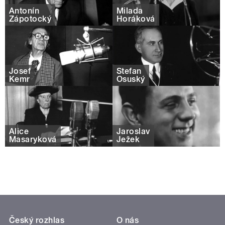
Antonín
Milada
Zápotocký
Horáková
Josef
Štefan
Kemr
Osuský
Alice
Jaroslav
Masaryková
Ježek
Český rozhlas
O nás