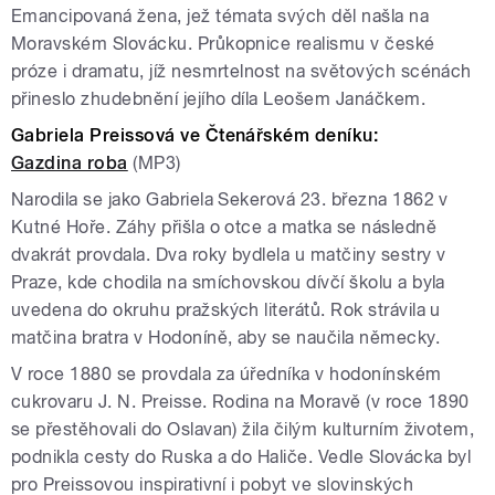
Emancipovaná žena, jež témata svých děl našla na
Moravském Slovácku. Průkopnice realismu v české
próze i dramatu, jíž nesmrtelnost na světových scénách
přineslo zhudebnění jejího díla Leošem Janáčkem.
Gabriela Preissová ve Čtenářském deníku:
Gazdina roba
(MP3)
Narodila se jako Gabriela Sekerová 23. března 1862 v
Kutné Hoře. Záhy přišla o otce a matka se následně
dvakrát provdala. Dva roky bydlela u matčiny sestry v
Praze, kde chodila na smíchovskou dívčí školu a byla
uvedena do okruhu pražských literátů. Rok strávila u
matčina bratra v Hodoníně, aby se naučila německy.
V roce 1880 se provdala za úředníka v hodonínském
cukrovaru J. N. Preisse. Rodina na Moravě (v roce 1890
se přestěhovali do Oslavan) žila čilým kulturním životem,
podnikla cesty do Ruska a do Haliče. Vedle Slovácka byl
pro Preissovou inspirativní i pobyt ve slovinských