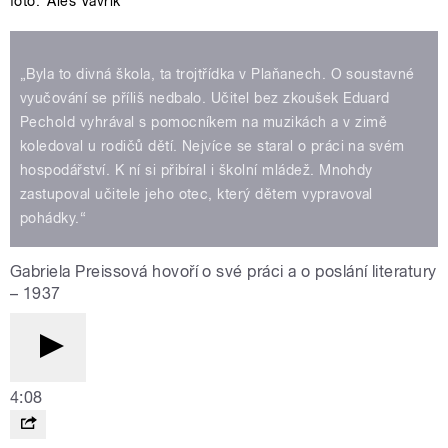
foto:
Aleš Vavřík
„Byla to divná škola, ta trojtřídka v Plaňanech. O soustavné
vyučování se příliš nedbalo. Učitel bez zkoušek Eduard
Pechold vyhrával s pomocníkem na muzikách a v zimě
koledoval u rodičů dětí. Nejvíce se staral o práci na svém
hospodářství. K ní si přibíral i školní mládež. Mnohdy
zastupoval učitele jeho otec, který dětem vypravoval
pohádky.“
Gabriela Preissová hovoří o své práci a o poslání literatury
– 1937
4:08