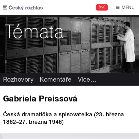
Přejít k hlavnímu obsahu
MENU
ŽIVĚ
Rozhovory
Komentáře
Více
…
Gabriela Preissová
Česká dramatička a spisovatelka (23. března
1862–27. března 1946)