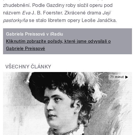
zhudebnění. Podle Gazdiny roby složil operu pod
názvem
Eva
J. B. Foerster. Zkrácené drama
Její
pastorkyňa
se stalo libretem opery Leoše Janáčka.
Gabriela Preissová v iRadiu
Kliknutím zobrazíte pořady, které jsme odvysílali o
Gabriele Preissové
VŠECHNY ČLÁNKY
71 minut