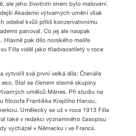
ě, ale jeho životním snem bylo malování.
 zdejší Akademii výtvarných umění však
h odešel kvůli příliš konzervativnímu
ademii panoval. Co jej ale naopak
s. Hlavně pak dílo norského malíře
 Filla viděl jako třiadvacetiletý v roce
 vytvořil svá první velká díla: Čtenáře
eso. Stal se členem slavné skupiny
ýtvarných umělců Mánes. Při studiu na
u filozofa Františka Krejčího Hanou,
tnerkou. Umělecky se už v roce 1913 Filla
val také v redakci významného časopisu
dy vycházel v Německu i ve Francii.