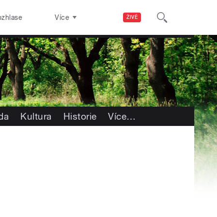
ozhlase
Více
ŽIVĚ
oda
Kultura
Historie
Více
…