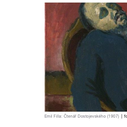
Emil Filla: Čtenář Dostojevského (1907)
|
f