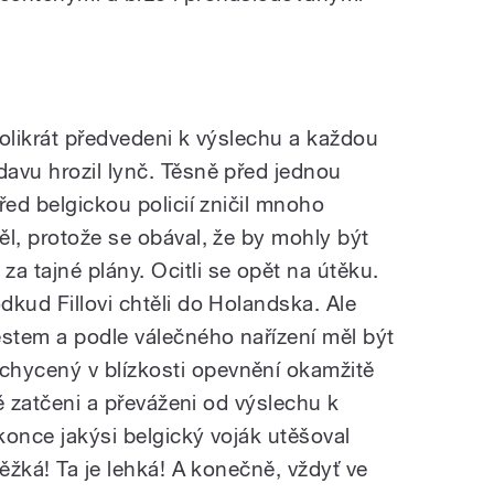
ěkolikrát předvedeni k výslechu a každou
avu hrozil lynč. Těsně před jednou
řed belgickou policií zničil mnoho
ěl, protože se obával, že by mohly být
 tajné plány. Ocitli se opět na útěku.
kud Fillovi chtěli do Holandska. Ale
stem a podle válečného nařízení měl být
hycený v blízkosti opevnění okamžitě
ně zatčeni a převáženi od výslechu k
okonce jakýsi belgický voják utěšoval
těžká! Ta je lehká! A konečně, vždyť ve