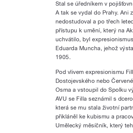
Stal se úředníkem v pojišťovn
A tak se vydal do Prahy. Ani
nedostudoval a po třech letec
přístupu k umění, který na Ak
uchvátilo, byl expresionismu
Eduarda Muncha, jehož výstavu
1905.
Pod vlivem expresionismu Filla
Dostojevského nebo Červené 
Osma a vstoupil do Spolku v
AVU se Filla seznámil s dcero
která se mu stala životní par
přikláněl ke kubismu a praco
Umělecký měsíčník, který teh