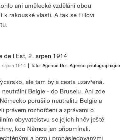
mohlo ani umělecké vzdělání obou
 k rakouské vlasti. A tak se Fillovi
tu.
2. srpen 1914
|
foto:
Agence Rol. Agence photographique
ýcarsko, ale tam byla cesta uzavřená.
o neutrální Belgie - do Bruselu. Ani zde
a Německo porušilo neutralitu Belgie a
li právem rozhořčeni a zprávami o
lním obyvatelstvu se jejich hněv ještě
echny, kdo Němce jen připomínali.
 nechtěnými a brzo i pronásledovanými