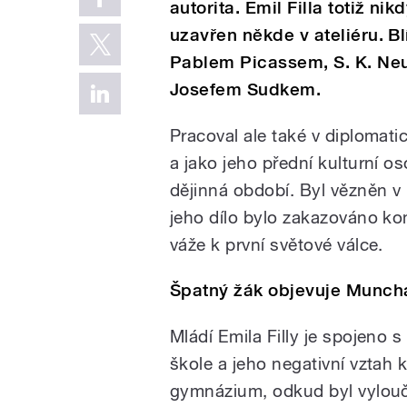
autorita. Emil Filla totiž n
uzavřen někde v ateliéru. 
Pablem Picassem, S. K. N
Josefem Sudkem.
Pracoval ale také v diplomat
a jako jeho přední kulturní o
dějinná období. Byl vězněn 
jeho dílo bylo zakazováno ko
váže k první světové válce.
Špatný žák objevuje Munch
Mládí Emila Filly je spojeno
škole a jeho negativní vztah 
gymnázium, odkud byl vylouče