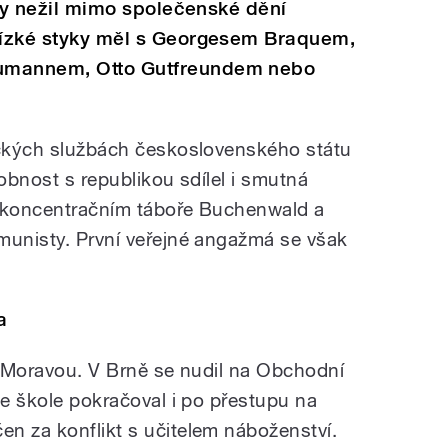
ikdy nežil mimo společenské dění
Blízké styky měl s Georgesem Braquem,
eumannem, Otto Gutfreundem nebo
ických službách československého státu
sobnost s republikou sdílel i smutná
v koncentračním táboře Buchenwald a
munisty. První veřejné angažmá se však
a
 s Moravou. V Brně se nudil na Obchodní
ke škole pokračoval i po přestupu na
n za konflikt s učitelem náboženství.