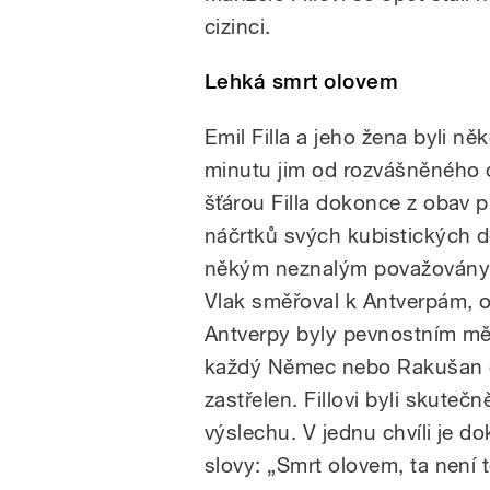
cizinci.
Lehká smrt olovem
Emil Filla a jeho žena byli n
minutu jim od rozvášněného d
šťárou Filla dokonce z obav p
náčrtků svých kubistických d
někým neznalým považovány za
Vlak směřoval k Antverpám, od
Antverpy byly pevnostním mě
každý Němec nebo Rakušan c
zastřelen. Fillovi byli skuteč
výslechu. V jednu chvíli je d
slovy: „Smrt olovem, ta není 