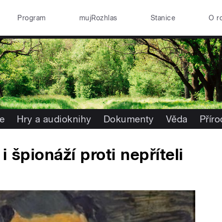
Program
mujRozhlas
Stanice
O r
e
Hry a audioknihy
Dokumenty
Věda
Přír
i špionáží proti nepříteli