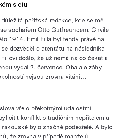
ském sletu
 důležitá pařížská redakce, kde se měl
at se sochařem Otto Gutfreundem. Chvíle
to 1914. Emil Filla byl tehdy právě na
 se dozvěděl o atentátu na následníka
Fillovi došlo, že už nemá na co čekat a
ženou vydal 2. července. Oba ale záhy
okolností nejsou zrovna vítáni…
slova vřelo překotnými událostmi
l cítit konflikt s tradičním nepřítelem a
 rakouské bylo značně podezřelé. A bylo
anů, že zrovna v případě manželů