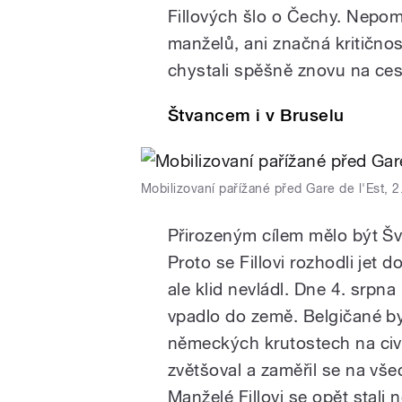
Fillových šlo o Čechy. Nepo
manželů, ani značná kritičnost
chystali spěšně znovu na ces
Štvancem i v Bruselu
Mobilizovaní pařížané před Gare de l'Est, 
Přirozeným cílem mělo být Šv
Proto se Fillovi rozhodli jet d
ale klid nevládl. Dne 4. srpn
vpadlo do země. Belgičané by
německých krutostech na civi
zvětšoval a zaměřil se na vš
Manželé Fillovi se opět stali