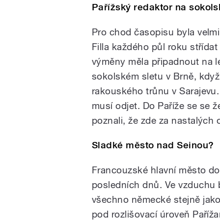
Pařížský redaktor na sokol
Pro chod časopisu byla velmi
Filla každého půl roku stříd
výměny měla připadnout na lé
sokolském sletu v Brně, když
rakouského trůnu v Sarajevu. 
musí odjet. Do Paříže se se 
poznali, že zde za nastalých 
Sladké město nad Seinou?
Francouzské hlavní město do
posledních dnů. Ve vzduchu by
všechno německé stejně jako
pod rozlišovací úroveň Paříž