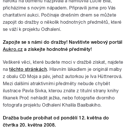
nároku na odměnu nazpívala a namluvila Lucie Bílá,
přicházíme s novým nápadem. Připravili jsme pro Vás
charitativní aukci. Počínaje dnešním dnem se můžete
zapojit do dražby o několik hodnotných předmětů, které
se váží k projektu Odhalení.
Zapojte se s námi do dražby! Navštivte webový portál
Aukro.cz
a získejte hodnotné předměty!
Veškeré věci, které budete moci v dražbě získat, najdete
na
těchto stránkách
. Hlavním lákadlem je originál malby
z obalu CD Moja a páv, jehož autorkou je Iva Hüttnerová.
Mezi dalšími atraktivními předměty nebude chybět
ilustrace Pavla Sivka, kterou znáte z titulní strany knihy
říkanek Proč nehladit ježka, nebo fotografie dvorního
fotografa projektu Odhalení Khalila Baalbakiho.
Dražba bude probíhat od pondělí 12. května do
čtvrtka 20. května 2008.