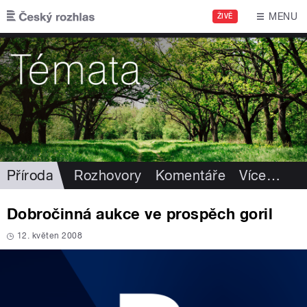
Přejít k hlavnímu obsahu
MENU
ŽIVĚ
Příroda
Rozhovory
Komentáře
Více
…
Dobročinná aukce ve prospěch goril
12. květen 2008