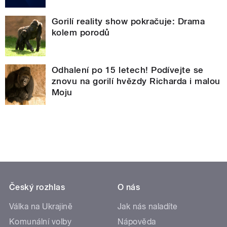
Gorilí reality show pokračuje: Drama
kolem porodů
Odhalení po 15 letech! Podívejte se
znovu na gorilí hvězdy Richarda i malou
Moju
Český rozhlas
O nás
Válka na Ukrajině
Jak nás naladíte
Komunální volby
Nápověda