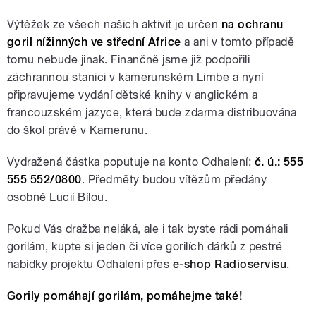
Výtěžek ze všech našich aktivit je určen
na ochranu
goril nížinných ve střední Africe
a ani v tomto případě
tomu nebude jinak. Finančně jsme již podpořili
záchrannou stanici v kamerunském Limbe a nyní
připravujeme vydání dětské knihy v anglickém a
francouzském jazyce, která bude zdarma distribuována
do škol právě v Kamerunu.
Vydražená částka poputuje na konto Odhalení:
č. ú.: 555
555 552/0800
. Předměty budou vítězům předány
osobně Lucií Bílou.
Pokud Vás dražba neláká, ale i tak byste rádi pomáhali
gorilám, kupte si jeden či více gorilích dárků z pestré
nabídky projektu Odhalení přes
e-shop Radioservisu
.
Gorily pomáhají gorilám, pomáhejme také!