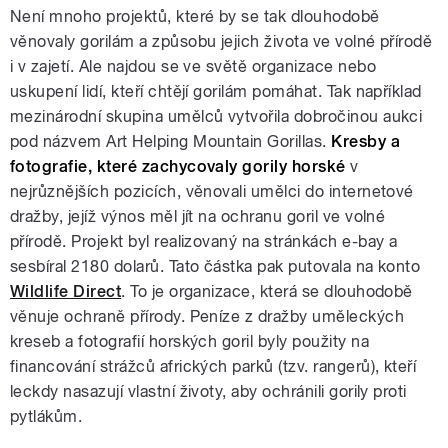
Není mnoho projektů, které by se tak dlouhodobě
věnovaly gorilám a způsobu jejich života ve volné přírodě
i v zajetí. Ale najdou se ve světě organizace nebo
uskupení lidí, kteří chtějí gorilám pomáhat. Tak například
mezinárodní skupina umělců vytvořila dobročinou aukci
pod názvem Art Helping Mountain Gorillas.
Kresby a
fotografie, které zachycovaly gorily horské
v
nejrůznějších pozicích, věnovali umělci do internetové
dražby, jejíž výnos měl jít na ochranu goril ve volné
přírodě. Projekt byl realizovaný na stránkách e-bay a
sesbíral 2180 dolarů. Tato částka pak putovala na konto
Wildlife Direct
. To je organizace, která se dlouhodobě
věnuje ochraně přírody. Peníze z dražby uměleckých
kreseb a fotografií horských goril byly použity na
financování strážců afrických parků (tzv. rangerů), kteří
leckdy nasazují vlastní životy, aby ochránili gorily proti
pytlákům.