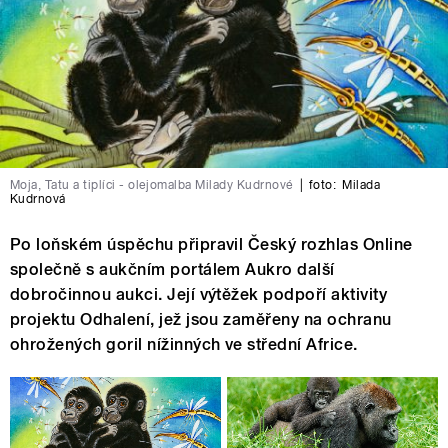
Moja, Tatu a tiplíci - olejomalba Milady Kudrnové
|
foto:
Milada
Kudrnová
Po loňském úspěchu připravil Český rozhlas Online
společně s aukčním portálem Aukro další
dobročinnou aukci. Její výtěžek podpoří aktivity
projektu Odhalení, jež jsou zaměřeny na ochranu
ohrožených goril nížinných ve střední Africe.