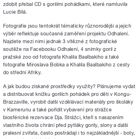
zdobit přebal CD s gorilími pohádkami, které namluvila
Lucie Bílá.
Fotografie jsou tentokrát tématicky různorodější a jejich
výběr reflektuje současné zaměření projektu Odhalení.
Najdete mezi nimi jednak 3 vítězné z fotografické
soutěže na Facebooku Odhalení, 4 snímky goril z
pražské zoo od fotografa Khalila Baalbakiho a také
fotografie Miroslava Bobka a Khalila Baalbakiho z cesty
do střední Afriky.
A jak budou získané prostředky využity? Plánujeme vydat
a distribuovat knížku gorilích pohádek pro děti v Kongu-
Brazzaville, vyrobit další vzdělávací materiály pro školáky
v Kamerunu a také pořídit vybavení pro strážce
biosférické rezervace Dja. Strážci, kteří s nasazením
vlastního života chrání před pytláky gorily, slony a další
pralesní zvířata, často postrádají i to nejzákladnější - boty,