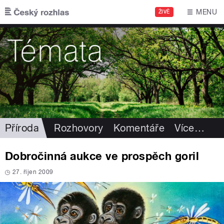
Přejít k hlavnímu obsahu
MENU
ŽIVĚ
Příroda
Rozhovory
Komentáře
Více
…
Dobročinná aukce ve prospěch goril
27. říjen 2009