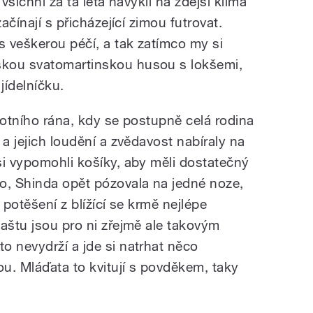
všichni za ta léta navykli na zdejší klima
ačínají s přicházející zimou futrovat.
s veškerou péčí, a tak zatímco my si
kou svatomartinskou husou s lokšemi,
jídelníčku.
botního rána, kdy se postupně celá rodina
 a jejich loudění a zvědavost nabíraly na
si vypomohli košíky, aby měli dostatečný
o, Shinda opět pózovala na jedné noze,
 potěšení z blížící se krmě nejlépe
aštu jsou pro ni zřejmě ale takovým
o nevydrží a jde si natrhat něco
ou. Mláďata to kvitují s povděkem, taky