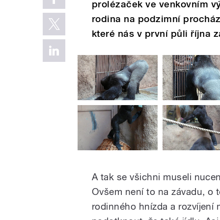
prolézaček ve venkovním výb
rodina na podzimní procház
které nás v první půli října 
A tak se všichni museli nucen
Ovšem není to na závadu, o to
rodinného hnízda a rozvíjení 