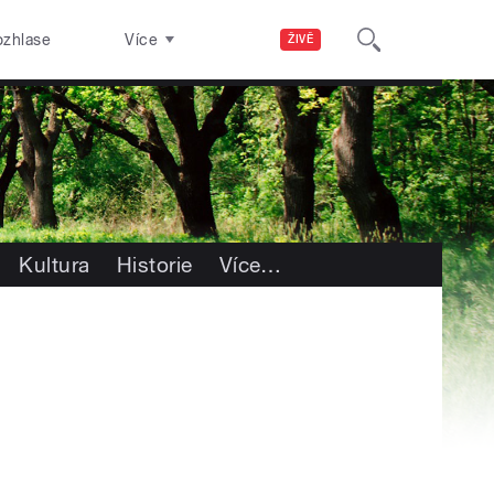
ozhlase
Více
ŽIVĚ
Kultura
Historie
Více
…