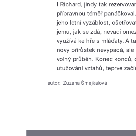
I Richard, jindy tak rezervov
přípravnou téměř panáčkoval.
jeho letní vyzáblost, ošetřova
jemu, jak se zdá, nevadí ome
využívá ke hře s mláďaty. A t
nový přírůstek nevypadá, ale
volný průběh. Konec konců, c
utužování vztahů, teprve začí
autor:
Zuzana Šmejkalová