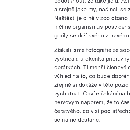
podotknout, že také jídlu. Asi 
a stejně jako my, našinci, se z
Naštěstí je o ně v zoo dbáno 
ničíme organismus posvícens
gorily se drží svého zdravého 
Získali jsme fotografie ze so
vystřídala u okénka přípravny
obrátkách. Ti menší členové 
výhled na to, co bude dobréh
zřejmě si dokáže v této pozici
vychutnat. Chvíle čekání na b
nervovým náporem, že to čast
čerstvého, co visí pod střech
se na ně dostane.