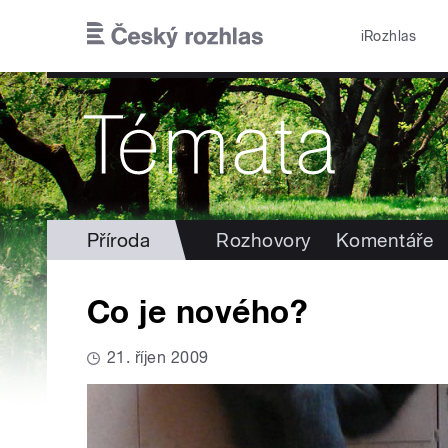
Přejít k hlavnímu obsahu
iRozhlas
Příroda
Rozhovory
Komentáře
Co je nového?
21. říjen 2009