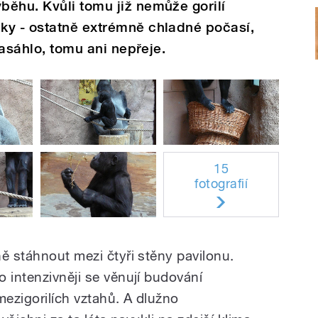
ěhu. Kvůli tomu již nemůže gorilí
ky - ostatně extrémně chladné počasí,
zasáhlo, tomu ani nepřeje.
15
fotografií
ě stáhnout mezi čtyři stěny pavilonu.
 intenzivněji se věnují budování
mezigorilích vztahů. A dlužno