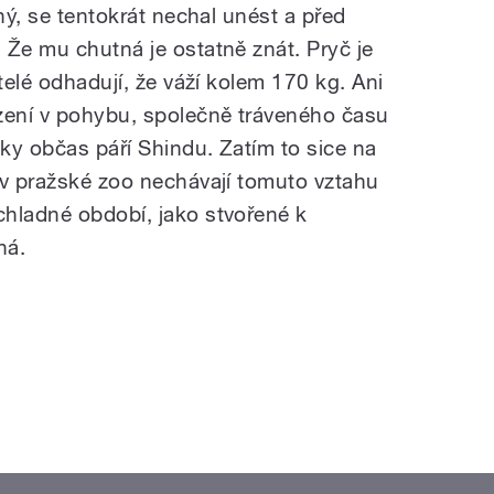
aný, se tentokrát nechal unést a před
 Že mu chutná je ostatně znát. Pryč je
telé odhadují, že váží kolem 170 kg. Ani
zení v pohybu, společně tráveného času
aky občas páří Shindu. Zatím to sice na
 v pražské zoo nechávají tomuto vztahu
hladné období, jako stvořené k
ná.