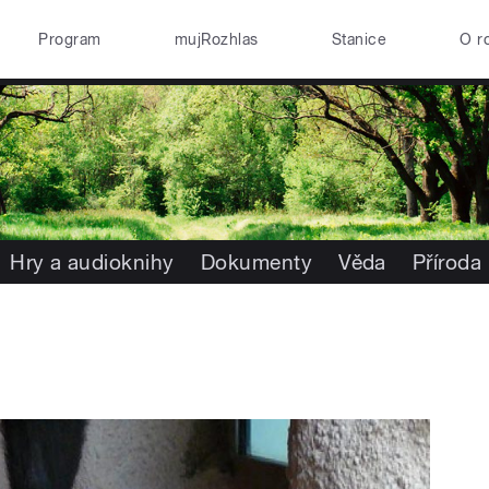
Program
mujRozhlas
Stanice
O r
Hry a audioknihy
Dokumenty
Věda
Příroda