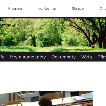
Program
mujRozhlas
Stanice
O r
ře
Hry a audioknihy
Dokumenty
Věda
Pří