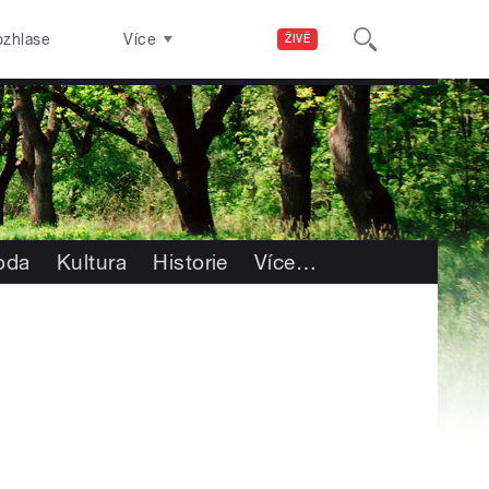
ozhlase
Více
ŽIVĚ
roda
Kultura
Historie
Více
…