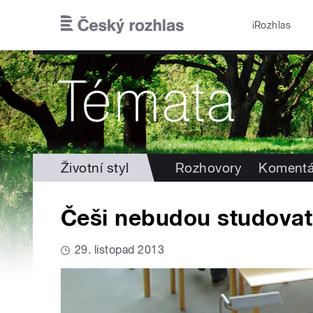
Přejít k hlavnímu obsahu
iRozhlas
Životní styl
Rozhovory
Komentá
Češi nebudou studovat
29. listopad 2013