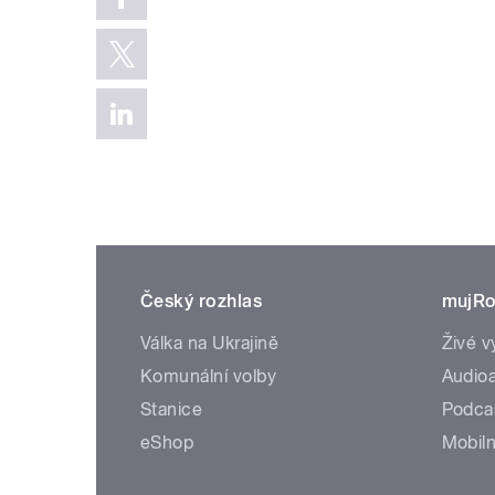
Český rozhlas
mujRo
Válka na Ukrajině
Živé v
Komunální volby
Audioa
Stanice
Podca
eShop
Mobiln