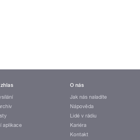
zhlas
O nás
ysílání
Jak nás naladíte
rchiv
Nápověda
sty
Lidé v rádiu
í aplikace
Kariéra
Kontakt