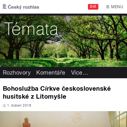
Přejít k hlavnímu obsahu
MENU
ŽIVĚ
Rozhovory
Komentáře
Více
…
Bohoslužba Církve československé
husitské z Litomyšle
1. duben 2018