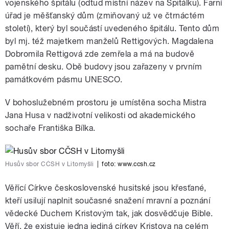
vojenského špitálu (odtud místní název na Špitálku). Farní
úřad je měšťanský dům (zmiňovaný už ve čtrnáctém
století), který byl součástí uvedeného špitálu. Tento dům
byl mj. též majetkem manželů Rettigových. Magdalena
Dobromila Rettigová zde zemřela a má na budově
pamětní desku. Obě budovy jsou zařazeny v prvním
památkovém pásmu UNESCO.
V bohoslužebném prostoru je umístěna socha Mistra
Jana Husa v nadživotní velikosti od akademického
sochaře Františka Bílka.
Husův sbor CČSH v Litomyšli
|
foto:
www.ccsh.cz
Věřící Církve československé husitské jsou křesťané,
kteří usilují naplnit současné snažení mravní a poznání
vědecké Duchem Kristovým tak, jak dosvědčuje Bible.
Věří, že existuje jedna jediná církev Kristova na celém