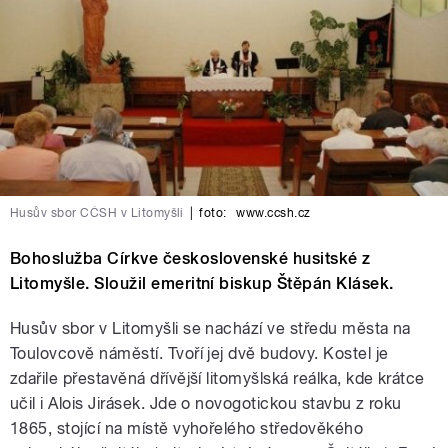
Husův sbor CČSH v Litomyšli
|
foto:
www.ccsh.cz
Bohoslužba Církve československé husitské z
Litomyšle. Sloužil emeritní biskup Štěpán Klásek.
Husův sbor v Litomyšli se nachází ve středu města na
Toulovcově náměstí. Tvoří jej dvě budovy. Kostel je
zdařile přestavěná dřívější litomyšlská reálka, kde krátce
učil i Alois Jirásek. Jde o novogotickou stavbu z roku
1865, stojící na místě vyhořelého středověkého