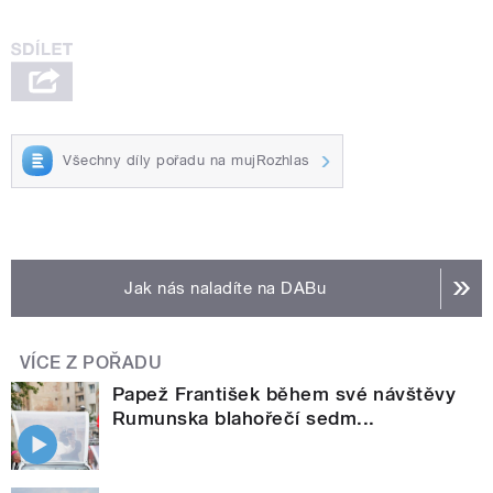
Všechny díly pořadu na mujRozhlas
Jak nás naladíte na DABu
VÍCE Z POŘADU
Papež František během své návštěvy
Rumunska blahořečí sedm...