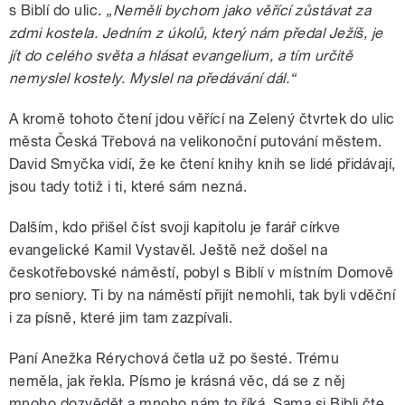
s Biblí do ulic.
„Neměli bychom jako věřící zůstávat za
zdmi kostela. Jedním z úkolů, který nám předal Ježíš, je
jít do celého světa a hlásat evangelium, a tím určitě
nemyslel kostely. Myslel na předávání dál.“
A kromě tohoto čtení jdou věřící na Zelený čtvrtek do ulic
města Česká Třebová na velikonoční putování městem.
David Smyčka vidí, že ke čtení knihy knih se lidé přidávají,
jsou tady totiž i ti, které sám nezná.
Dalším, kdo přišel číst svoji kapitolu je farář církve
evangelické Kamil Vystavěl. Ještě než došel na
českotřebovské náměstí, pobyl s Biblí v místním Domově
pro seniory. Ti by na náměstí přijít nemohli, tak byli vděční
i za písně, které jim tam zazpívali.
Paní Anežka Rérychová četla už po šesté. Trému
neměla, jak řekla. Písmo je krásná věc, dá se z něj
mnoho dozvědět a mnoho nám to říká. Sama si Bibli čte