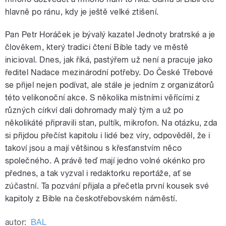
hlavně po ránu, kdy je ještě velké ztišení.
Pan Petr Horáček je bývalý kazatel Jednoty bratrské a je
člověkem, který tradici čtení Bible tady ve městě
inicioval. Dnes, jak říká, pastýřem už není a pracuje jako
ředitel Nadace mezinárodní potřeby. Do České Třebové
se přijel nejen podívat, ale stále je jedním z organizátorů
této velikonoční akce. S několika místními věřícími z
různých církví dali dohromady malý tým a už po
několikáté připravili stan, pultík, mikrofon. Na otázku, zda
si přijdou přečíst kapitolu i lidé bez víry, odpověděl, že i
takoví jsou a mají většinou s křesťanstvím něco
společného. A právě teď mají jedno volné okénko pro
přednes, a tak vyzval i redaktorku reportáže, ať se
zúčastní. Ta pozvání přijala a přečetla první kousek své
kapitoly z Bible na českotřebovském náměstí.
autor:
BAL