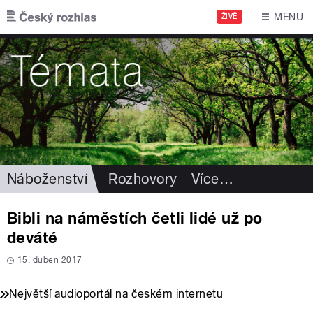
Přejít k hlavnímu obsahu
MENU
ŽIVĚ
Náboženství
Rozhovory
Více
…
Bibli na náměstích četli lidé už po
deváté
15. duben 2017
Největší audioportál na českém internetu