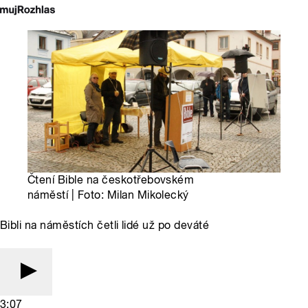
Čtení Bible na českotřebovském
náměstí | Foto: Milan Mikolecký
Bibli na náměstích četli lidé už po deváté
3:07