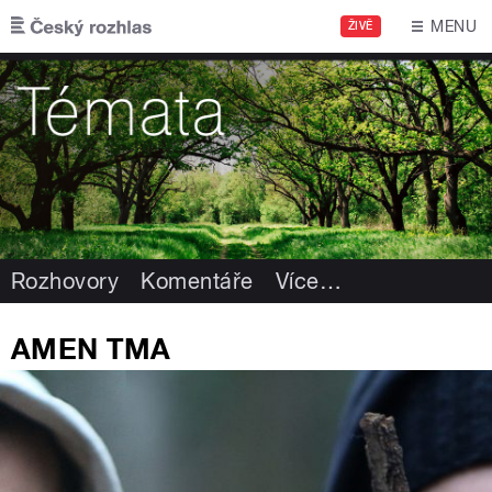
Přejít k hlavnímu obsahu
MENU
ŽIVĚ
Rozhovory
Komentáře
Více
…
AMEN TMA