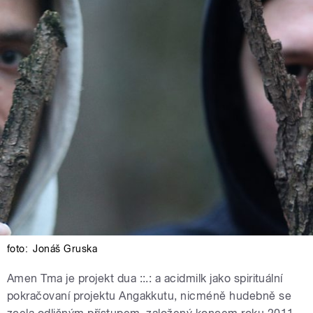
foto:
Jonáš Gruska
Amen Tma je projekt dua ::.: a acidmilk jako spirituální
pokračovaní projektu Angakkutu, nicméně hudebně se