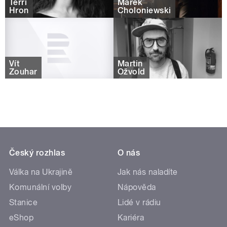
Terri
Marek
Hron
Choloniewski
Vít
Martin
Zouhar
Ožvold
Český rozhlas
O nás
Válka na Ukrajině
Jak nás naladíte
Komunální volby
Nápověda
Stanice
Lidé v rádiu
eShop
Kariéra