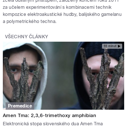
zcela odlišným přístupem, založený koncem roku 2011
za učelem experimentování s kombinacemi technik
kompozice elektroakustické hudby, balijského gamelanu
a polymetrického techna.
VŠECHNY ČLÁNKY
55 minut
Premedice
Amen Tma: 2,3,6-trimethoxy amphibian
Elektronická stopa slovenského dua Amen Tma