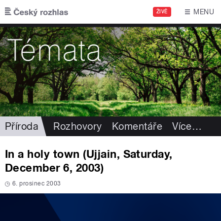
Přejít k hlavnímu obsahu
MENU
ŽIVĚ
Příroda
Rozhovory
Komentáře
Více
…
In a holy town (Ujjain, Saturday,
December 6, 2003)
6. prosinec 2003