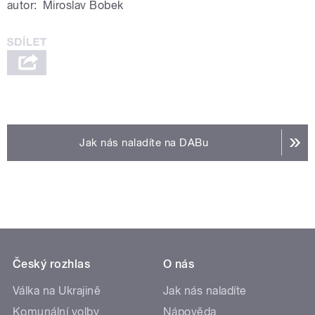
autor:
Miroslav Bobek
Jak nás naladíte na DABu
Český rozhlas
O nás
Válka na Ukrajině
Jak nás naladíte
Komunální volby
Nápověda