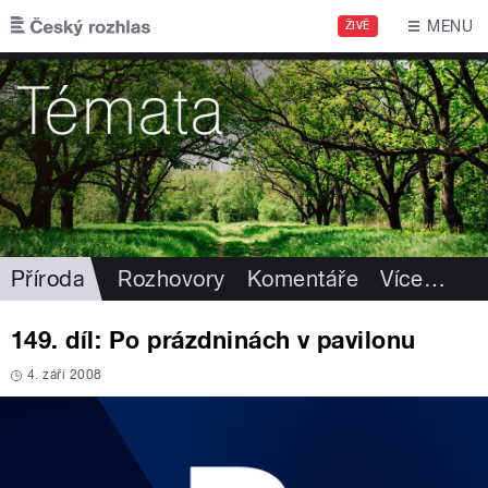
Přejít k hlavnímu obsahu
MENU
ŽIVĚ
Příroda
Rozhovory
Komentáře
Více
…
149. díl: Po prázdninách v pavilonu
4. září 2008