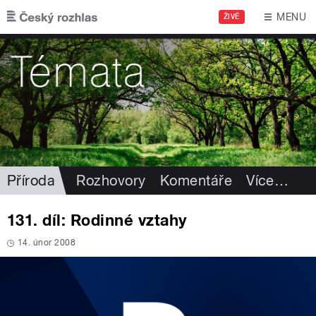
Přejít k hlavnímu obsahu
MENU
ŽIVĚ
Příroda
Rozhovory
Komentáře
Více
…
131. díl: Rodinné vztahy
14. únor 2008