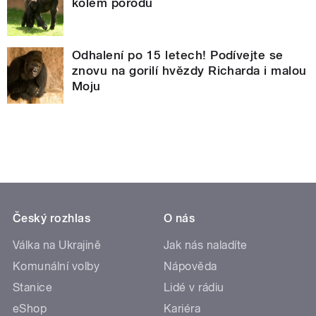
kolem porodů
Odhalení po 15 letech! Podívejte se
znovu na gorilí hvězdy Richarda i malou
Moju
Český rozhlas
O nás
Válka na Ukrajině
Jak nás naladíte
Komunální volby
Nápověda
Stanice
Lidé v rádiu
eShop
Kariéra