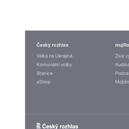
Český rozhlas
mujRo
Válka na Ukrajině
Živé v
Komunální volby
Audioa
Stanice
Podca
eShop
Mobiln