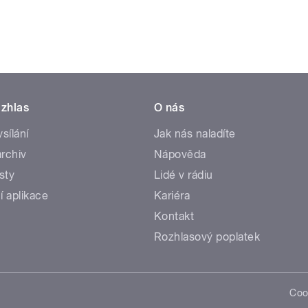
zhlas
O nás
ysílání
Jak nás naladíte
rchiv
Nápověda
sty
Lidé v rádiu
í aplikace
Kariéra
Kontakt
Rozhlasový poplatek
Coo