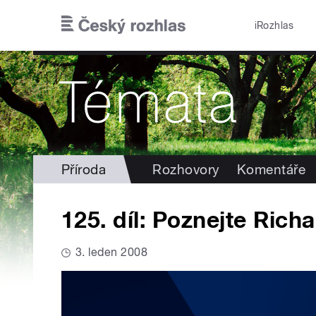
Přejít k hlavnímu obsahu
iRozhlas
Příroda
Rozhovory
Komentáře
125. díl: Poznejte Rich
3. leden 2008