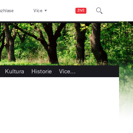
ozhlase
Více
ŽIVĚ
Kultura
Historie
Více
…