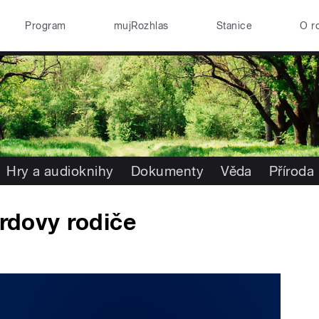
Program
mujRozhlas
Stanice
O r
Hry a audioknihy
Dokumenty
Věda
Příroda
ardovy rodiče