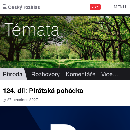
Přejít k hlavnímu obsahu
MENU
ŽIVĚ
Příroda
Rozhovory
Komentáře
Více
…
124. díl: Pirátská pohádka
27. prosinec 2007