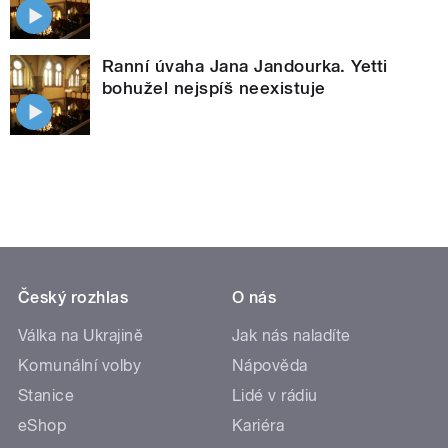
Ranní úvaha Jana Jandourka. Yetti
bohužel nejspíš neexistuje
Český rozhlas
O nás
Válka na Ukrajině
Jak nás naladíte
Komunální volby
Nápověda
Stanice
Lidé v rádiu
eShop
Kariéra