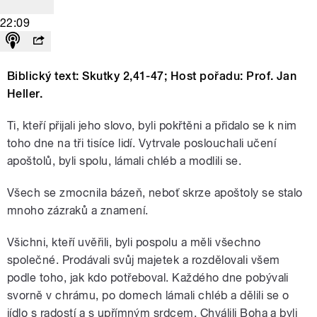
22:09
Biblický text: Skutky 2,41-47; Host pořadu: Prof. Jan
Heller.
Ti, kteří přijali jeho slovo, byli pokřtěni a přidalo se k nim
toho dne na tři tisíce lidí. Vytrvale poslouchali učení
apoštolů, byli spolu, lámali chléb a modlili se.
Všech se zmocnila bázeň, neboť skrze apoštoly se stalo
mnoho zázraků a znamení.
Všichni, kteří uvěřili, byli pospolu a měli všechno
společné. Prodávali svůj majetek a rozdělovali všem
podle toho, jak kdo potřeboval. Každého dne pobývali
svorně v chrámu, po domech lámali chléb a dělili se o
jídlo s radostí a s upřímným srdcem. Chválili Boha a byli