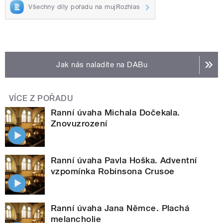
Všechny díly pořadu na mujRozhlas
Jak nás naladíte na DABu
VÍCE Z POŘADU
Ranní úvaha Michala Dočekala.
Znovuzrození
Ranní úvaha Pavla Hoška. Adventní
vzpomínka Robinsona Crusoe
Ranní úvaha Jana Němce. Plachá
melancholie