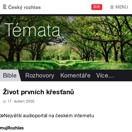
Přejít k hlavnímu obsahu
MENU
ŽIVĚ
Bible
Rozhovory
Komentáře
Více
…
Život prvních křesťanů
17. duben 2005
Největší audioportál na českém internetu