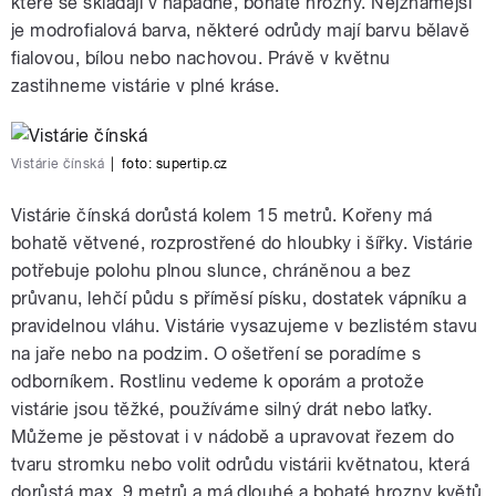
které se skládají v nápadné, bohaté hrozny. Nejznámější
je modrofialová barva, některé odrůdy mají barvu bělavě
fialovou, bílou nebo nachovou. Právě v květnu
zastihneme vistárie v plné kráse.
Vistárie čínská
|
foto:
supertip.cz
Vistárie čínská dorůstá kolem 15 metrů. Kořeny má
bohatě větvené, rozprostřené do hloubky i šířky. Vistárie
potřebuje polohu plnou slunce, chráněnou a bez
průvanu, lehčí půdu s příměsí písku, dostatek vápníku a
pravidelnou vláhu. Vistárie vysazujeme v bezlistém stavu
na jaře nebo na podzim. O ošetření se poradíme s
odborníkem. Rostlinu vedeme k oporám a protože
vistárie jsou těžké, používáme silný drát nebo laťky.
Můžeme je pěstovat i v nádobě a upravovat řezem do
tvaru stromku nebo volit odrůdu vistárii květnatou, která
dorůstá max. 9 metrů a má dlouhé a bohaté hrozny květů