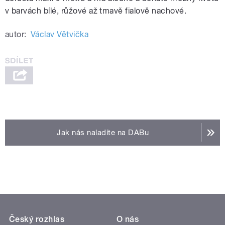
v barvách bílé, růžové až tmavě fialově nachové.
autor:
Václav Větvička
Jak nás naladíte na DABu
Český rozhlas
O nás