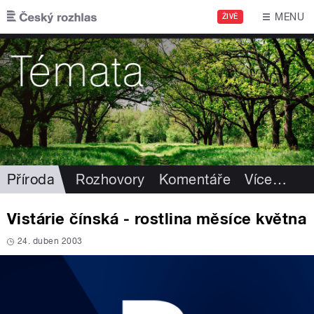
Přejít k hlavnímu obsahu
MENU
ŽIVĚ
Příroda
Rozhovory
Komentáře
Více
…
Vistárie čínská - rostlina měsíce května
24. duben 2003