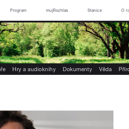
Program
mujRozhlas
Stanice
O r
ře
Hry a audioknihy
Dokumenty
Věda
Pří