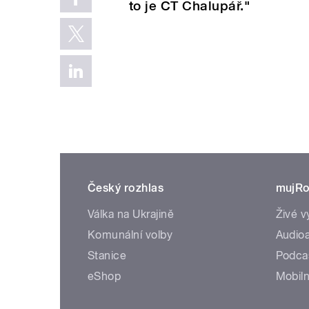
to je ČT Chalupář."
Český rozhlas
mujRo
Válka na Ukrajině
Živé v
Komunální volby
Audioa
Stanice
Podca
eShop
Mobiln