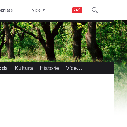
ozhlase
Více
ŽIVĚ
roda
Kultura
Historie
Více
…