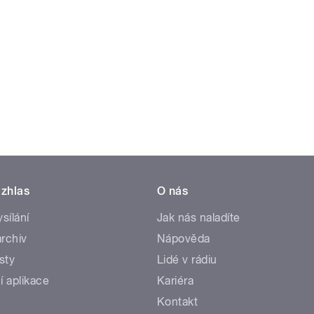
zhlas
O nás
ysílání
Jak nás naladíte
rchiv
Nápověda
sty
Lidé v rádiu
í aplikace
Kariéra
Kontakt