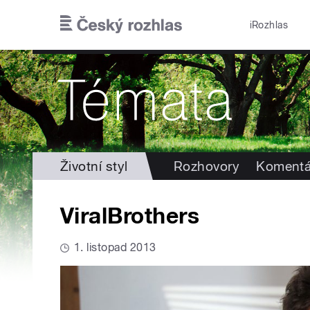
Přejít k hlavnímu obsahu
iRozhlas
Životní styl
Rozhovory
Komentá
ViralBrothers
1. listopad 2013