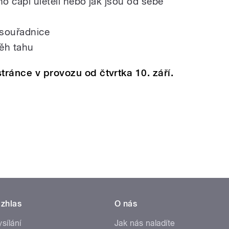
oho čápi uletěli nebo jak jsou od sebe
 souřadnice
běh tahu
tránce v provozu od čtvrtka 10. září.
zhlas
O nás
ysílání
Jak nás naladíte