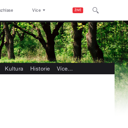
ozhlase
Více
ŽIVĚ
Kultura
Historie
Více
…