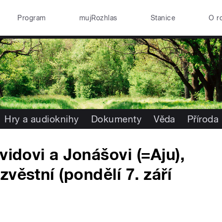
Program
mujRozhlas
Stanice
O r
Hry a audioknihy
Dokumenty
Věda
Příroda
vidovi a Jonášovi (=Aju),
věstní (pondělí 7. září