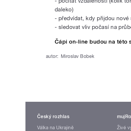
- počítat vzdálenosti (kolik t
daleko)
- předvídat, kdy přijdou nové
- sledovat vliv počasí na prů
Čápi on-line budou na této s
autor:
Miroslav Bobek
Český rozhlas
mujRo
Válka na Ukrajině
Živé v