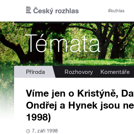
Přejít k hlavnímu obsahu
iRozhlas
Příroda
Rozhovory
Komentáře
Víme jen o Kristýně, Da
Ondřej a Hynek jsou nez
1998)
7. září 1998