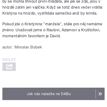
by se mohla líhnout první mláďata, ale jak se zdá, jsou v
hnízdě zatím jen vajíčka. Když se totiž dnes večer vrátila
Kristýna na hnízdo, vystřídala samečka aniž by krmila.
Pokud jde o Kristýnina "manžela", stále pro něj nemáme
jméno. Uvažovali jsme o Raulovi, Adamovi a Kryštofovi,
momentálním favoritem je David.
autor:
Miroslav Bobek
Jak nás naladíte na DABu