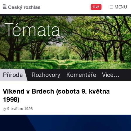
Přejít k hlavnímu obsahu
MENU
ŽIVĚ
Příroda
Rozhovory
Komentáře
Více
…
Víkend v Brdech (sobota 9. května
1998)
9. květen 1998