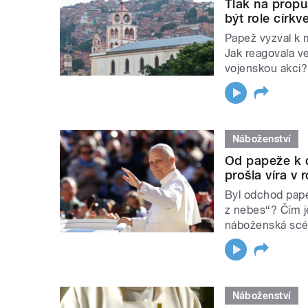
Tlak na propu
být role církv
Papež vyzval k m
Jak reagovala v
vojenskou akci?
Náboženství
Od papeže k 
prošla víra v
Byl odchod pape
z nebes“? Čím j
náboženská scén
Náboženství