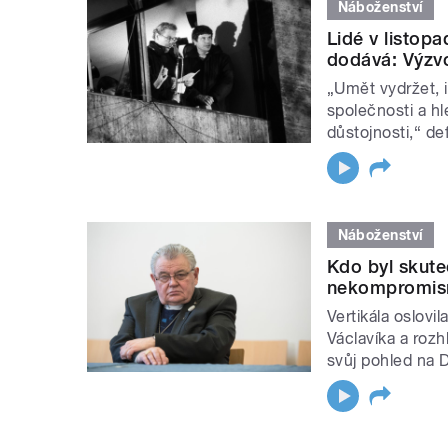
Náboženství
Lidé v listop
dodává: Výzvo
„Umět vydržet, i
společnosti a hl
důstojnosti,“ def
Náboženství
Kdo byl skute
nekompromisní
Vertikála oslovi
Václavíka a roz
svůj pohled na 
STRÁNKY