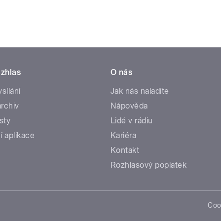
zhlas
O nás
ysílání
Jak nás naladíte
rchiv
Nápověda
sty
Lidé v rádiu
í aplikace
Kariéra
Kontakt
Rozhlasový poplatek
Coo