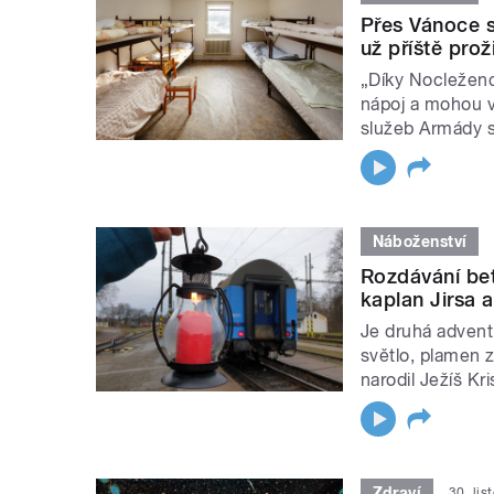
Přes Vánoce s
už příště prož
„Díky Nocleženc
nápoj a mohou vyu
služeb Armády s
Náboženství
Rozdávání betl
kaplan Jirsa 
Je druhá adventn
světlo, plamen z
narodil Ježíš Kri
Zdraví
30. li