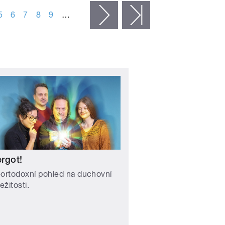
5
6
7
8
9
…
následující ›
poslední »
rgot!
ortodoxní pohled na duchovní
ežitosti.