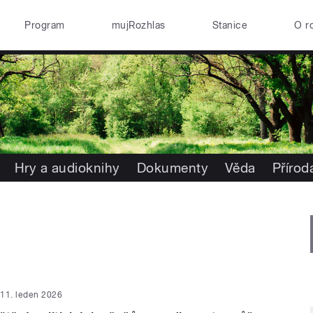
Program
mujRozhlas
Stanice
O r
Hry a audioknihy
Dokumenty
Věda
Přírod
11. leden 2026