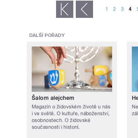
1
2
3
4
« první
‹ předchozí
DALŠÍ POŘADY
Šalom alejchem
He
Magazín o židovském životě u nás
Ne
i ve světě. O kultuře, náboženství,
zál
osobnostech. O židovské
současnosti i historii.