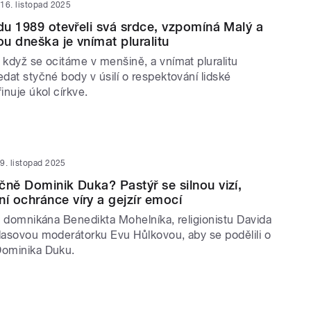
16. listopad 2025
adu 1989 otevřeli svá srdce, vzpomíná Malý a
u dneška je vnímat pluralitu
 když se ocitáme v menšině, a vnímat pluralitu
edat styčné body v úsilí o respektování lidské
inuje úkol církve.
9. listopad 2025
čně Dominik Duka? Pastýř se silnou vizí,
 ochránce víry a gejzír emocí
la domnikána Benedikta Mohelníka, religionistu Davida
hlasovou moderátorku Evu Hůlkovou, aby se podělili o
Dominika Duku.