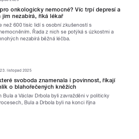
pro onkologicky nemocné? Víc trpí depresí a
 jim nezabírá, říká lékař
e než 600 tisíc lidí s osobní zkušeností s
nemocněním. Řada z nich se potýká s úzkostmi a
mnohých nezabírá běžná léčba.
23. listopad 2025
které svoboda znamenala i povinnost, říkají
hlík o blahořečených kněžích
n Bula a Václav Drbola byli zavražděni v politicky
cesech, Bula a Drbola byli na konci října