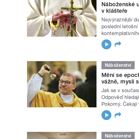
Náboženské ud
v klášteře
Nejvýraznější d
poslední letošní
kontemplativníh
Náboženství
Mění se epoch
vážně, myslí 
Jak se v součas
Odpověď hledají
Pokorný. Čekají 
Náboženství