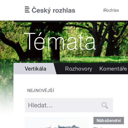
Přejít k hlavnímu obsahu
iRozhlas
Vertikála
Rozhovory
Komentáře
NEJNOVĚJŠÍ
Náboženství