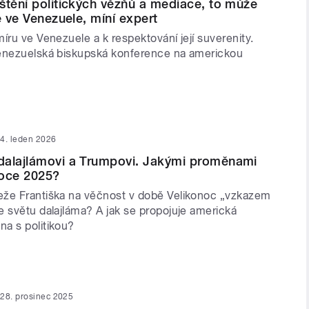
štění politických vězňů a mediace, to může
e ve Venezuele, míní expert
íru ve Venezuele a k respektování její suverenity.
enezuelská biskupská konference na americkou
4. leden 2026
dalajlámovi a Trumpovi. Jakými proměnami
 roce 2025?
že Františka na věčnost v době Velikonoc „vzkazem
e světu dalajláma? A jak se propojuje americká
a s politikou?
28. prosinec 2025