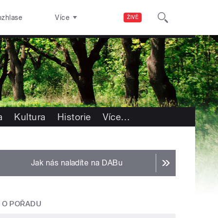
ozhlase
Více
ŽIVĚ
a
Kultura
Historie
Více
…
Jak nás naladíte na DABu
O POŘADU