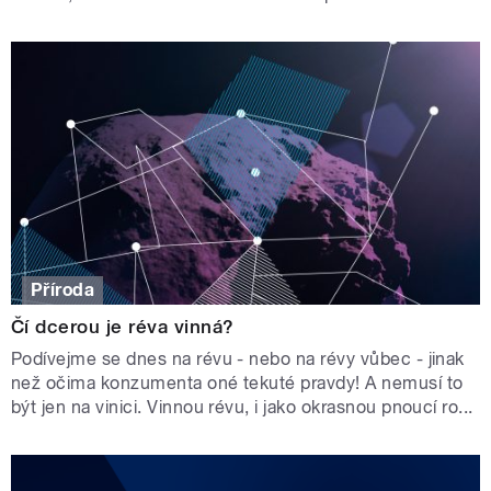
Příroda
Čí dcerou je réva vinná?
Podívejme se dnes na révu - nebo na révy vůbec - jinak
než očima konzumenta oné tekuté pravdy! A nemusí to
být jen na vinici. Vinnou révu, i jako okrasnou pnoucí ro...