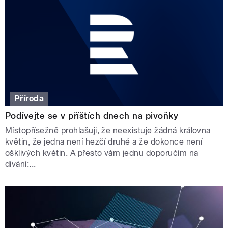
Příroda
Podívejte se v příštích dnech na pivoňky
Místopřísežně prohlašuji, že neexistuje žádná královna
květin, že jedna není hezčí druhé a že dokonce není
ošklivých květin. A přesto vám jednu doporučím na
dívání:...