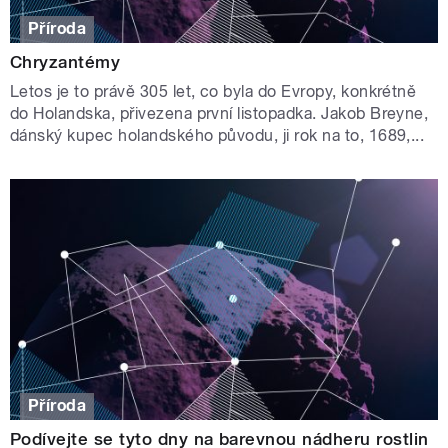
Příroda
Chryzantémy
Letos je to právě 305 let, co byla do Evropy, konkrétně
do Holandska, přivezena první listopadka. Jakob Breyne,
dánský kupec holandského původu, ji rok na to, 1689,...
Příroda
Podívejte se tyto dny na barevnou nádheru rostlin