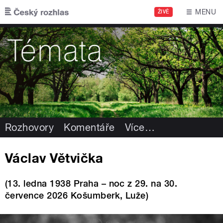
Přejít k hlavnímu obsahu
MENU
ŽIVĚ
Rozhovory
Komentáře
Více
…
Václav Větvička
(13. ledna 1938 Praha – noc z 29. na 30.
července 2026 Košumberk, Luže)