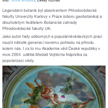
foto:
Jiřina Šmídová
,
Český rozhlas
Legendární botanik byl absolventem Přírodovědecké
fakulty Univerzity Karlovy v Praze (oboru geobotanika) a
dlouholetým ředitelem Botanické zahrady
Přírodovědecké fakulty UK.
Jako autor řady odborných a populárněvědeckých prací
naučil několik generací novému pohledu na přírodu
kolem nás. I za to mu Akademie věd České republiky v
roce 2004 udělila Medaili Vojtěcha Náprstka za
popularizaci vědy.