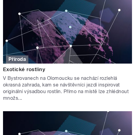
Příroda
Exotické rostliny
V Bystrovanech na Olomoucku se nachází rozlehlá
okrasná zahrada, kam se návštěvníci jezdí inspirovat
originální výsadbou rostlin. Přímo na místě lze zhlédnout
množs...