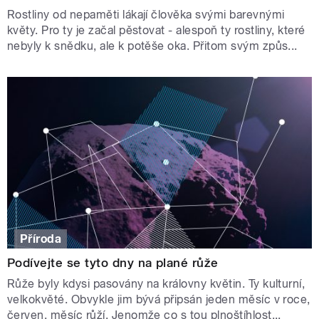
Rostliny od nepaměti lákají člověka svými barevnými
květy. Pro ty je začal pěstovat - alespoň ty rostliny, které
nebyly k snědku, ale k potěše oka. Přitom svým způs...
Příroda
Podívejte se tyto dny na plané růže
Růže byly kdysi pasovány na královny květin. Ty kulturní,
velkokvěté. Obvykle jim bývá připsán jeden měsíc v roce,
červen, měsíc růží. Jenomže co s tou plnoštíhlost...