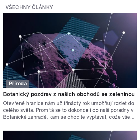
VŠECHNY ČLÁNKY
Příroda
Botanický pozdrav z našich obchodů se zeleninou
Otevřené hranice nám už třináctý rok umožňují rozlet do
celého světa. Promítá se to dokonce i do naší poradny v
Botanické zahradě, kam se chodíte vyptávat, cože vše...