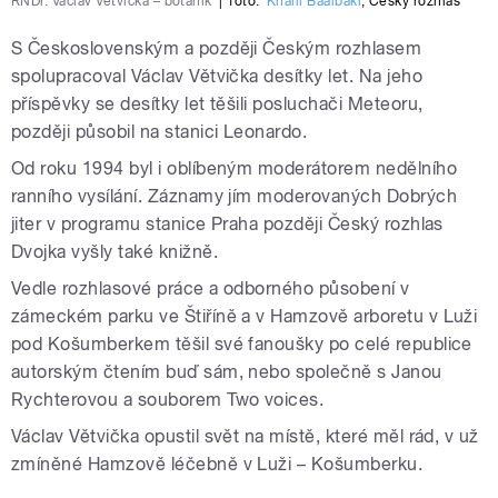
RNDr. Václav Větvička – botanik
|
foto:
Khalil Baalbaki
,
Český rozhlas
S Československým a později Českým rozhlasem
spolupracoval Václav Větvička desítky let. Na jeho
příspěvky se desítky let těšili posluchači Meteoru,
později působil na stanici Leonardo.
Od roku 1994 byl i oblíbeným moderátorem nedělního
ranního vysílání. Záznamy jím moderovaných Dobrých
jiter v programu stanice Praha později Český rozhlas
Dvojka vyšly také knižně.
Vedle rozhlasové práce a odborného působení v
zámeckém parku ve Štiříně a v Hamzově arboretu v Luži
pod Košumberkem těšil své fanoušky po celé republice
autorským čtením buď sám, nebo společně s Janou
Rychterovou a souborem Two voices.
Václav Větvička opustil svět na místě, které měl rád, v už
zmíněné Hamzově léčebně v Luži – Košumberku.