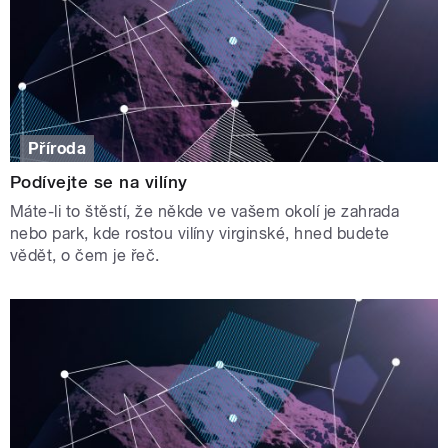
Příroda
Podívejte se na vilíny
Máte-li to štěstí, že někde ve vašem okolí je zahrada
nebo park, kde rostou vilíny virginské, hned budete
vědět, o čem je řeč.