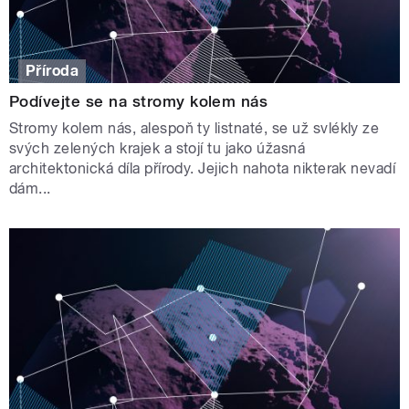
Příroda
Podívejte se na stromy kolem nás
Stromy kolem nás, alespoň ty listnaté, se už svlékly ze
svých zelených krajek a stojí tu jako úžasná
architektonická díla přírody. Jejich nahota nikterak nevadí
dám...