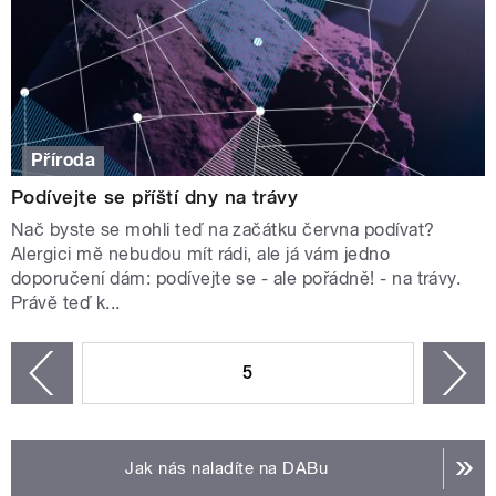
Příroda
Podívejte se příští dny na trávy
Nač byste se mohli teď na začátku června podívat?
Alergici mě nebudou mít rádi, ale já vám jedno
doporučení dám: podívejte se - ale pořádně! - na trávy.
Právě teď k...
STRÁNKY
5
n
zí
Jak nás naladíte na DABu