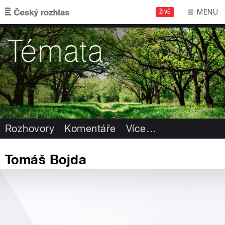
Přejít k hlavnímu obsahu
MENU
ŽIVĚ
Rozhovory
Komentáře
Více
…
Tomáš Bojda