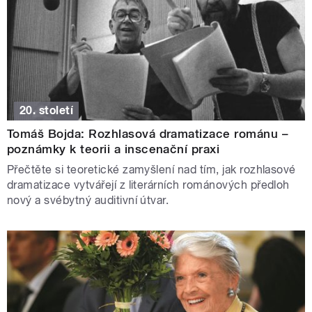
20. století
Tomáš Bojda: Rozhlasová dramatizace románu –
poznámky k teorii a inscenační praxi
Přečtěte si teoretické zamyšlení nad tím, jak rozhlasové
dramatizace vytvářejí z literárních románových předloh
nový a svébytný auditivní útvar.