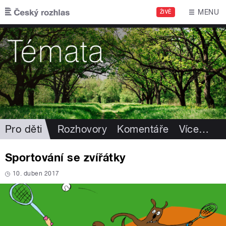
Přejít k hlavnímu obsahu
MENU
ŽIVĚ
Pro děti
Rozhovory
Komentáře
Více
…
Sportování se zvířátky
10. duben 2017