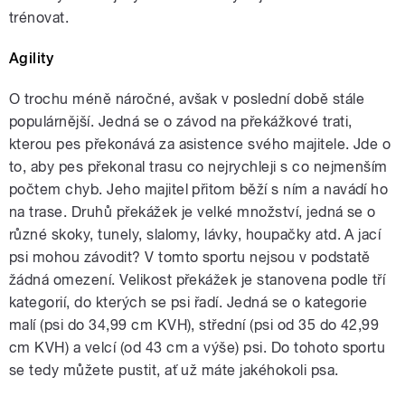
trénovat.
Agility
O trochu méně náročné, avšak v poslední době stále
populárnější. Jedná se o závod na překážkové trati,
kterou pes překonává za asistence svého majitele. Jde o
to, aby pes překonal trasu co nejrychleji s co nejmenším
počtem chyb. Jeho majitel přitom běží s ním a navádí ho
na trase. Druhů překážek je velké množství, jedná se o
různé skoky, tunely, slalomy, lávky, houpačky atd. A jací
psi mohou závodit? V tomto sportu nejsou v podstatě
žádná omezení. Velikost překážek je stanovena podle tří
kategorií, do kterých se psi řadí. Jedná se o kategorie
malí (psi do 34,99 cm KVH), střední (psi od 35 do 42,99
cm KVH) a velcí (od 43 cm a výše) psi. Do tohoto sportu
se tedy můžete pustit, ať už máte jakéhokoli psa.