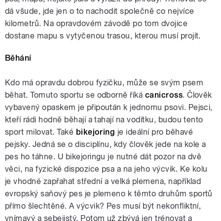
dá všude, jde jen o to nachodit společně co nejvíce
kilometrů. Na opravdovém závodě po tom dvojice
dostane mapu s vytyčenou trasou, kterou musí projít.
Běhání
Kdo má opravdu dobrou fyzičku, může se svým psem
běhat. Tomuto sportu se odborně říká
canicross
. Člověk
vybavený opaskem je připoután k jednomu psovi. Pejsci,
kteří rádi hodně běhají a tahají na vodítku, budou tento
sport milovat. Také
bikejoring
je ideální pro běhavé
pejsky. Jedná se o disciplínu, kdy člověk jede na kole a
pes ho táhne. U bikejoringu je nutné dát pozor na dvě
věci, na fyzické dispozice psa a na jeho výcvik. Ke kolu
je vhodné zapřahat střední a velká plemena, například
evropský saňový pes je plemeno k těmto druhům sportů
přímo šlechtěné. A výcvik? Pes musí být nekonfliktní,
vnímavý a sebejistý. Potom už zbývá jen trénovat a