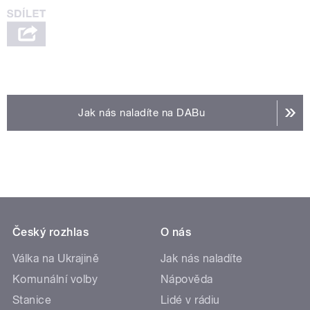
Jak nás naladíte na DABu
Český rozhlas
O nás
Válka na Ukrajině
Jak nás naladíte
Komunální volby
Nápověda
Stanice
Lidé v rádiu