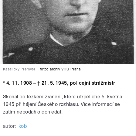
Kasalický Přemysl
|
foto:
archiv VHÚ Praha
* 4. 11. 1908 – † 21. 5. 1945, policejní strážmistr
Skonal po těžkém zranění, které utrpěl dne 5. května
1945 při hájení Českého rozhlasu. Více informací se
zatím nepodařilo dohledat.
autor:
kob