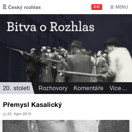
Přejít k hlavnímu obsahu
MENU
ŽIVĚ
20. století
Rozhovory
Komentáře
Více
…
Přemysl Kasalický
23. říjen 2015