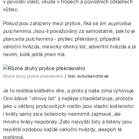
v původní vlasti, všude v tropech a původních oblastech
vůbec.
Pokud jsou zařazeny mezi pryšce, říká se jim
euphorbia
pulcherrima
. Jsou-li považovány za samostatné, pak to je
plancetia pulcherrima
- pryšec překrásný, případně
vánoční hvězda, mexický ohnivý list, adventní hvězda a já
nevím, kolik ještě jmen má.
Různé druhy pryšce překrásného
|
foto:
kulturberichte.de
Je to rostlina krátkého dne, a proto jí naše zima vyhovuje.
Ono lidové "ohnivý list" ji nejlépe charakterizuje, protože
jako u většiny pryšcovitých rostlin jsou vlastní květenství
i květy samy sice botanicky nesmírně zajímavé, ale
mnoho krásy nepobraly. Zato nejvyšší listy a listeny jsou
největší ozdobou každé vánoční hvězdy, alespoň té
rostlinné.