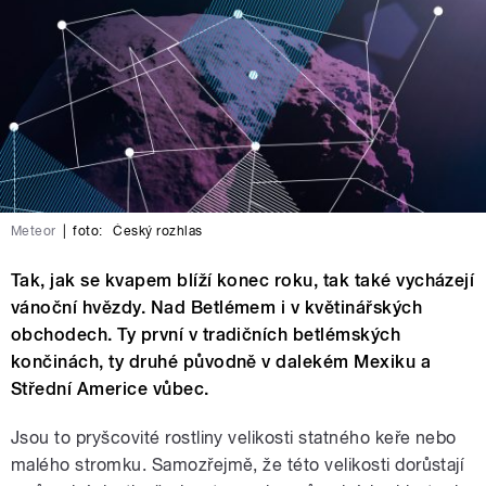
Meteor
|
foto:
Český rozhlas
Tak, jak se kvapem blíží konec roku, tak také vycházejí
vánoční hvězdy. Nad Betlémem i v květinářských
obchodech. Ty první v tradičních betlémských
končinách, ty druhé původně v dalekém Mexiku a
Střední Americe vůbec.
Jsou to pryšcovité rostliny velikosti statného keře nebo
malého stromku. Samozřejmě, že této velikosti dorůstají