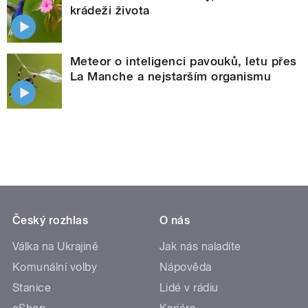
krádeži života
Meteor o inteligenci pavouků, letu přes
La Manche a nejstarším organismu
Český rozhlas
O nás
Válka na Ukrajině
Jak nás naladíte
Komunální volby
Nápověda
Stanice
Lidé v rádiu