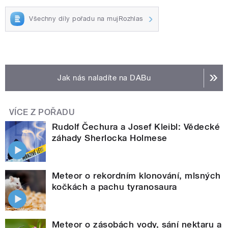
Všechny díly pořadu na mujRozhlas
Jak nás naladíte na DABu
VÍCE Z POŘADU
Rudolf Čechura a Josef Kleibl: Vědecké
záhady Sherlocka Holmese
Meteor o rekordním klonování, mlsných
kočkách a pachu tyranosaura
Meteor o zásobách vody, sání nektaru a