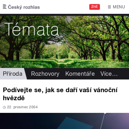
Přejít k hlavnímu obsahu
MENU
ŽIVĚ
Příroda
Rozhovory
Komentáře
Více
…
Podívejte se, jak se daří vaší vánoční
hvězdě
22. prosinec 2004