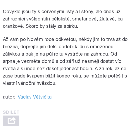
Obvyklé jsou ty s červenými listy a listeny, ale dnes už
zahradníci vyšlechtili i bělolisté, smetanové, žlutavé, ba
oranžové. Skoro by stály za sbírku.
Až vám po Novém roce odkvetou, někdy jim to trvá až do
března, dopřejte jim delší období klidu s omezenou
zálivkou a pak je na půl roku vystrčte na zahradu. Od
srpna je vezměte domů a od září už nesmějí dostat víc
světla a slunce než deset jedenáct hodin. A za rok, až se
zase bude kvapem blížit konec roku, se můžete potěšit s
vlastní vánoční hvězdou.
autor:
Václav Větvička