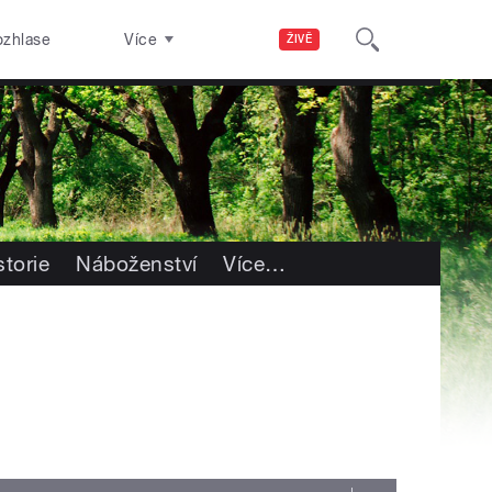
ozhlase
Více
ŽIVĚ
storie
Náboženství
Více
…