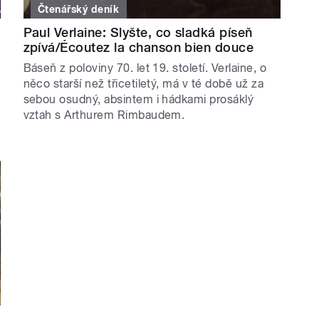
Čtenářský deník
Paul Verlaine: Slyšte, co sladká píseň
zpívá/Écoutez la chanson bien douce
Báseň z poloviny 70. let 19. století. Verlaine, o
něco starší než třicetiletý, má v té době už za
sebou osudný, absintem i hádkami prosáklý
vztah s Arthurem Rimbaudem.