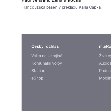
Paul Verlaine: Žena a kočka
Francouzská báseň v překladu Karla Čapka.
Český rozhlas
mujRo
Válka na Ukrajině
Živé v
Komunální volby
Audioa
Stanice
Podca
eShop
Mobiln