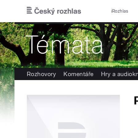
Přejít k hlavnímu obsahu
iRozhlas
Rozhovory
Komentáře
Hry a audiok