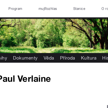
Program
mujRozhlas
Stanice
O r
nihy
Dokumenty
Věda
Příroda
Kultura
Hi
Paul Verlaine