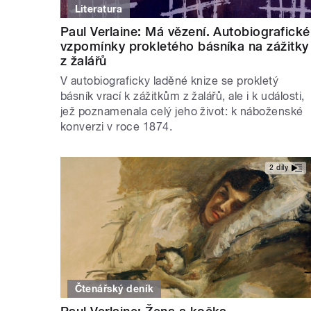
Literatura
Paul Verlaine: Má vězení. Autobiografické
vzpomínky prokletého básníka na zážitky
z žalářů
V autobiograficky laděné knize se prokletý
básník vrací k zážitkům z žalářů, ale i k události,
jež poznamenala celý jeho život: k náboženské
konverzi v roce 1874.
2 díly
Čtenářský deník