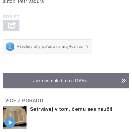
autor:
Petr Vaďura
Všechny díly pořadu na mujRozhlas
Jak nás naladíte na DABu
VÍCE Z POŘADU
Setrvávej v tom, čemu ses naučil