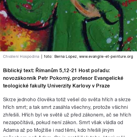
Chválení Hospodina
|
foto:
Berna Lopez, www.evangile-et-peinture.org
Biblický text: Římanům 5,12-21 Host pořadu:
novozákonník Petr Pokorný, profesor Evangelické
teologické fakulty Univerzity Karlovy v Praze
Skrze jednoho člověka totiž vešel do světa hřích a skrze
hřích smrt; a tak smrt zasáhla všechny, protože všichni
zhřešili. Hřích byl ve světě už před zákonem, ač se hřích
nezapočítává, pokud není zákon. Smrt však vládla od
Adama až po Mojžíše i nad těmi, kdo hřešili jiným