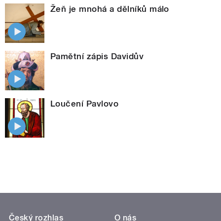
Žeň je mnohá a dělníků málo
Pamětní zápis Davidův
Loučení Pavlovo
Český rozhlas
O nás