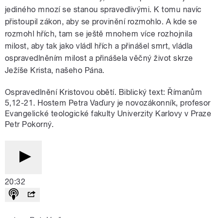
jediného mnozí se stanou spravedlivými. K tomu navíc
přistoupil zákon, aby se provinění rozmohlo. A kde se
rozmohl hřích, tam se ještě mnohem více rozhojnila
milost, aby tak jako vládl hřích a přinášel smrt, vládla
ospravedlněním milost a přinášela věčný život skrze
Ježíše Krista, našeho Pána.
Ospravedlnění Kristovou obětí. Biblický text: Římanům
5,12-21. Hostem Petra Vaďury je novozákonník, profesor
Evangelické teologické fakulty Univerzity Karlovy v Praze
Petr Pokorný.
20:32