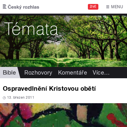
Přejít k hlavnímu obsahu
MENU
ŽIVĚ
Bible
Rozhovory
Komentáře
Více
…
Ospravedlnění Kristovou obětí
13. březen 2011