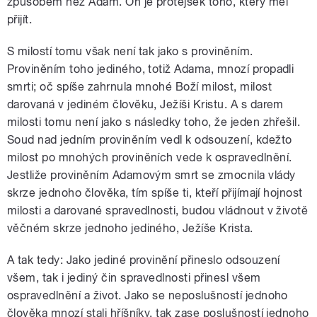
způsobem než Adam. On je protějšek toho, který měl
přijít.
S milostí tomu však není tak jako s proviněním.
Proviněním toho jediného, totiž Adama, mnozí propadli
smrti; oč spíše zahrnula mnohé Boží milost, milost
darovaná v jediném člověku, Ježíši Kristu. A s darem
milosti tomu není jako s následky toho, že jeden zhřešil.
Soud nad jedním proviněním vedl k odsouzení, kdežto
milost po mnohých proviněních vede k ospravedlnění.
Jestliže proviněním Adamovým smrt se zmocnila vlády
skrze jednoho člověka, tím spíše ti, kteří přijímají hojnost
milosti a darované spravedlnosti, budou vládnout v životě
věčném skrze jednoho jediného, Ježíše Krista.
A tak tedy: Jako jediné provinění přineslo odsouzení
všem, tak i jediný čin spravedlnosti přinesl všem
ospravedlnění a život. Jako se neposlušností jednoho
člověka mnozí stali hříšníky, tak zase poslušností jednoho