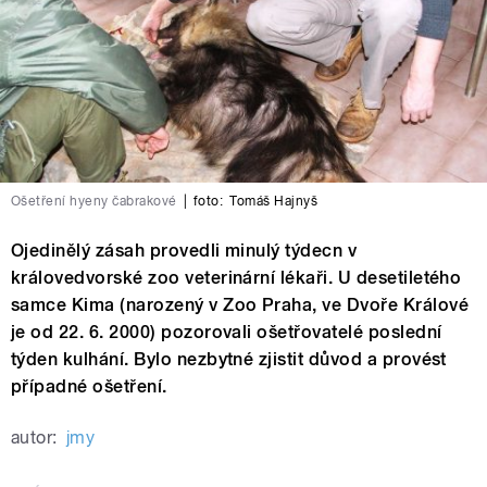
Ošetření hyeny čabrakové
|
foto:
Tomáš Hajnyš
Ojedinělý zásah provedli minulý týdecn v
královedvorské zoo veterinární lékaři. U desetiletého
samce Kima (narozený v Zoo Praha, ve Dvoře Králové
je od 22. 6. 2000) pozorovali ošetřovatelé poslední
týden kulhání. Bylo nezbytné zjistit důvod a provést
případné ošetření.
autor:
jmy