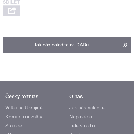
Jak nás naladíte na DABu
Český rozhlas
O nás
Válka na Ukrajině
Jak nás naladíte
Komunální volby
Nápověda
Stanice
Lidé v rádiu