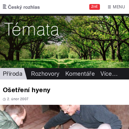
Přejít k hlavnímu obsahu
MENU
ŽIVĚ
Příroda
Rozhovory
Komentáře
Více
…
Ošetření hyeny
2. únor 2007