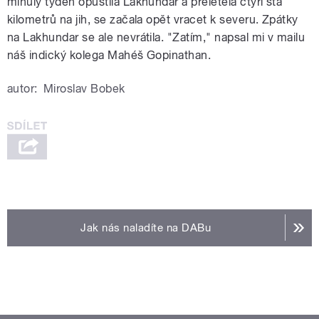
minulý týden opustila Lakhundar a přeletěla čtyři sta
kilometrů na jih, se začala opět vracet k severu. Zpátky
na Lakhundar se ale nevrátila. "Zatím," napsal mi v mailu
náš indický kolega Mahéš Gopinathan.
autor:
Miroslav Bobek
Jak nás naladíte na DABu