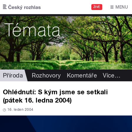
Přejít k hlavnímu obsahu
MENU
ŽIVĚ
Příroda
Rozhovory
Komentáře
Více
…
Ohlédnutí: S kým jsme se setkali
(pátek 16. ledna 2004)
16. leden 2004