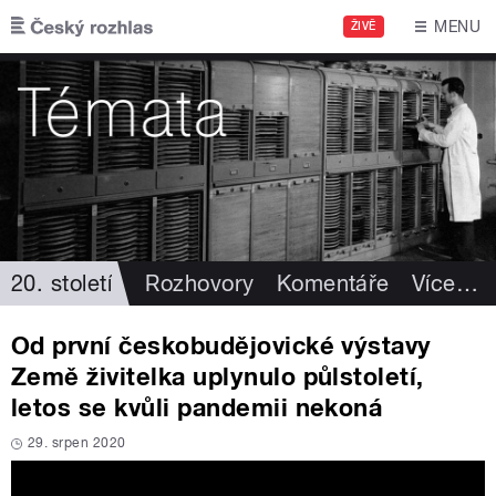
Přejít k hlavnímu obsahu
MENU
ŽIVĚ
20. století
Rozhovory
Komentáře
Více
…
Od první českobudějovické výstavy
Země živitelka uplynulo půlstoletí,
letos se kvůli pandemii nekoná
29. srpen 2020