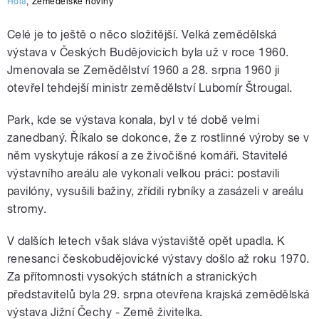
Holá
,
Zemědělské noviny
Celé je to ještě o něco složitější. Velká zemědělská
výstava v Českých Budějovicích byla už v roce 1960.
Jmenovala se Zemědělství 1960 a 28. srpna 1960 ji
otevřel tehdejší ministr zemědělství Lubomír Štrougal.
Park, kde se výstava konala, byl v té době velmi
zanedbaný. Říkalo se dokonce, že z rostlinné výroby se v
něm vyskytuje rákosí a ze živočišné komáři. Stavitelé
výstavního areálu ale vykonali velkou práci: postavili
pavilóny, vysušili bažiny, zřídili rybníky a zasázeli v areálu
stromy.
V dalších letech však sláva výstaviště opět upadla. K
renesanci českobudějovické výstavy došlo až roku 1970.
Za přítomnosti vysokých státních a stranických
představitelů byla 29. srpna otevřena krajská zemědělská
výstava Jižní Čechy - Země živitelka.