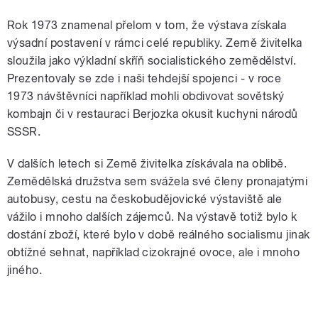
Rok 1973 znamenal přelom v tom, že výstava získala
výsadní postavení v rámci celé republiky. Země živitelka
sloužila jako výkladní skříň socialistického zemědělství.
Prezentovaly se zde i naši tehdejší spojenci - v roce
1973 návštěvníci například mohli obdivovat sovětský
kombajn či v restauraci Berjozka okusit kuchyni národů
SSSR.
V dalších letech si Země živitelka získávala na oblibě.
Zemědělská družstva sem svážela své členy pronajatými
autobusy, cestu na českobudějovické výstaviště ale
vážilo i mnoho dalších zájemců. Na výstavě totiž bylo k
dostání zboží, které bylo v době reálného socialismu jinak
obtížné sehnat, například cizokrajné ovoce, ale i mnoho
jiného.