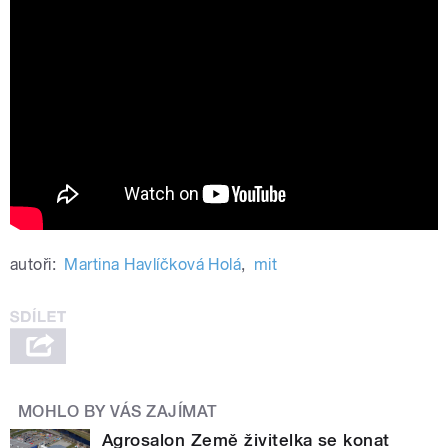
Výstaviště České Budějovice - Země
živitelka
autoři:
Martina Havlíčková Holá
,
mit
MOHLO BY VÁS ZAJÍMAT
Agrosalon Země živitelka se konat