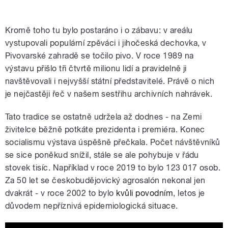
Kromě toho tu bylo postaráno i o zábavu: v areálu
vystupovali populární zpěváci i jihočeská dechovka, v
Pivovarské zahradě se točilo pivo. V roce 1989 na
výstavu přišlo tři čtvrtě milionu lidí a pravidelně ji
navštěvovali i nejvyšší státní představitelé.
Právě o nich
je nejčastěji řeč v našem sestřihu archivních nahrávek.
Tato tradice se ostatně udržela až dodnes - na Zemi
živitelce běžně potkáte prezidenta i premiéra. Konec
socialismu výstava úspěšně přečkala. Počet návštěvníků
se sice poněkud snížil, stále se ale pohybuje v řádu
stovek tisíc. Například v roce 2019 to bylo
123 017 osob.
Za 50 let se českobudějovický agrosalón nekonal jen
dvakrát - v roce 2002 to bylo
kvůli povodním
, letos je
důvodem nepříznivá epidemiologická situace.