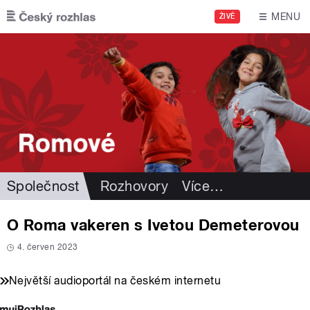
Přejít k hlavnímu obsahu
MENU
ŽIVĚ
Společnost
Rozhovory
Více
…
O Roma vakeren s Ivetou Demeterovou
4. červen 2023
Největší audioportál na českém internetu