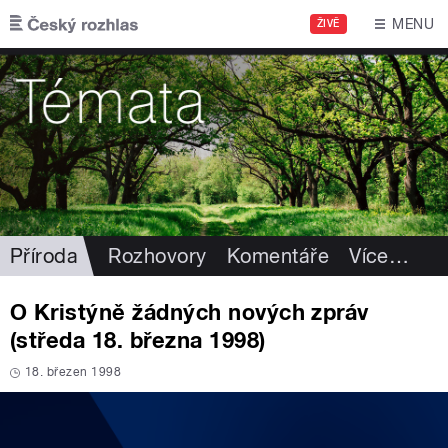
Přejít k hlavnímu obsahu
MENU
ŽIVĚ
Příroda
Rozhovory
Komentáře
Více
…
O Kristýně žádných nových zpráv
(středa 18. března 1998)
18. březen 1998