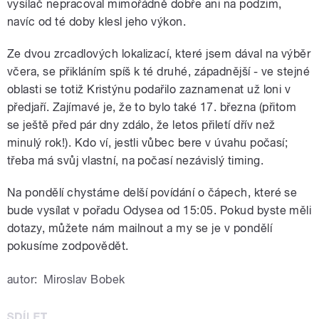
vysílač nepracoval mimořádně dobře ani na podzim,
navíc od té doby klesl jeho výkon.
Ze dvou zrcadlových lokalizací, které jsem dával na výběr
včera, se přikláním spíš k té druhé, západnější - ve stejné
oblasti se totiž Kristýnu podařilo zaznamenat už loni v
předjaří. Zajímavé je, že to bylo také 17. března (přitom
se ještě před pár dny zdálo, že letos přiletí dřív než
minulý rok!). Kdo ví, jestli vůbec bere v úvahu počasí;
třeba má svůj vlastní, na počasí nezávislý timing.
Na pondělí chystáme delší povídání o čápech, které se
bude vysílat v pořadu Odysea od 15:05. Pokud byste měli
dotazy, můžete nám mailnout a my se je v pondělí
pokusíme zodpovědět.
autor:
Miroslav Bobek