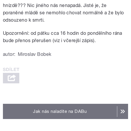
hnízdě??? Nic jiného nás nenapadá. Jisté je, že
poraněné mládě se nemohlo chovat normálně a že bylo
odsouzeno k smrti.
Upozornění: od pátku cca 16 hodin do pondělního rána
bude přenos přerušen (viz i včerejší zápis).
autor:
Miroslav Bobek
Jak nás naladíte na DABu