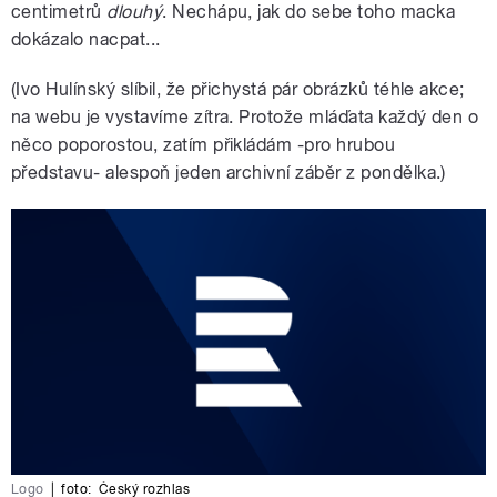
centimetrů
dlouhý
. Nechápu, jak do sebe toho macka
dokázalo nacpat...
(Ivo Hulínský slíbil, že přichystá pár obrázků téhle akce;
na webu je vystavíme zítra. Protože mláďata každý den o
něco poporostou, zatím přikládám -pro hrubou
představu- alespoň jeden archivní záběr z pondělka.)
Logo
|
foto:
Český rozhlas