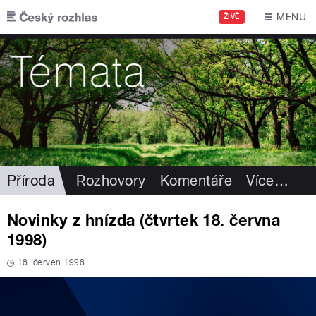
Přejít k hlavnímu obsahu
MENU
ŽIVĚ
Příroda
Rozhovory
Komentáře
Více
…
Novinky z hnízda (čtvrtek 18. června
1998)
18. červen 1998