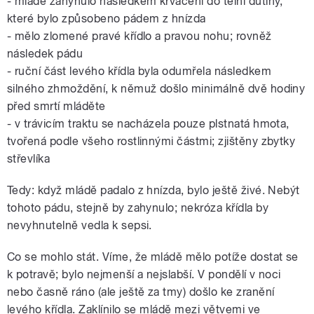
- mládě zahynulo následkem krvácení do tělní dutiny,
které bylo způsobeno pádem z hnízda
- mělo zlomené pravé křídlo a pravou nohu; rovněž
následek pádu
- ruční část levého křídla byla odumřela následkem
silného zhmoždění, k němuž došlo minimálně dvě hodiny
před smrtí mláděte
- v trávicím traktu se nacházela pouze plstnatá hmota,
tvořená podle všeho rostlinnými částmi; zjištěny zbytky
střevlíka
Tedy: když mládě padalo z hnízda, bylo ještě živé. Nebýt
tohoto pádu, stejně by zahynulo; nekróza křídla by
nevyhnutelně vedla k sepsi.
Co se mohlo stát. Víme, že mládě mělo potíže dostat se
k potravě; bylo nejmenší a nejslabší. V pondělí v noci
nebo časně ráno (ale ještě za tmy) došlo ke zranění
levého křídla. Zaklínilo se mládě mezi větvemi ve