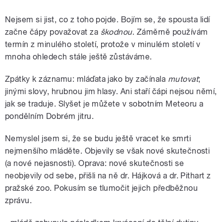
Nejsem si jist, co z toho pojde. Bojím se, že spousta lidí
začne čápy považovat za
škodnou
. Záměrně používám
termín z minulého století, protože v minulém století v
mnoha ohledech stále ještě zůstáváme.
Zpátky k záznamu: mláďata jako by začínala
mutovat
;
jinými slovy, hrubnou jim hlasy. Ani staří čápi nejsou němí,
jak se traduje. Slyšet je můžete v sobotním Meteoru a
pondělním Dobrém jitru.
Nemyslel jsem si, že se budu ještě vracet ke smrti
nejmenšího mláděte. Objevily se však nové skutečnosti
(a nové nejasnosti). Oprava: nové skutečnosti se
neobjevily od sebe, přišli na ně dr. Hájková a dr. Pithart z
pražské zoo. Pokusím se tlumočit jejich předběžnou
zprávu.