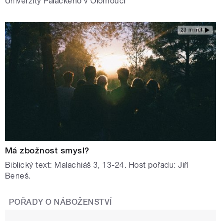
Univerzity Palackého v Olomouci
23 minut
Má zbožnost smysl?
Biblický text: Malachiáš 3, 13-24. Host pořadu: Jiří
Beneš.
POŘADY O NÁBOŽENSTVÍ