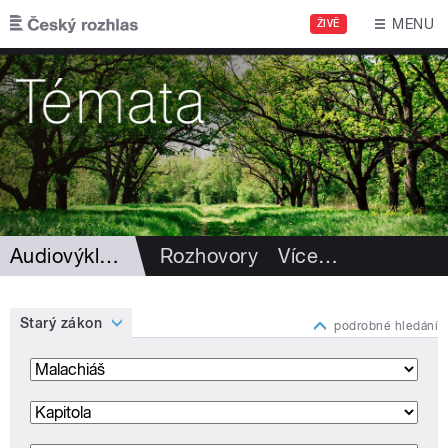
Přejít k hlavnímu obsahu
MENU
ŽIVĚ
Audiovýklad Bible
Rozhovory
Více
…
Starý zákon
podrobné hledání