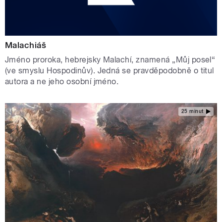
Malachiáš
Jméno proroka, hebrejsky Malachí, znamená „Můj posel“
(ve smyslu Hospodinův). Jedná se pravděpodobně o titul
autora a ne jeho osobní jméno.
25 minut