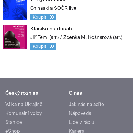
Chinaski a SOČR live
Koupit
Klasika na dosah
Jiří Teml (arr.) / Zdeňka M. Košnarová (arr.)
Koupit
Český rozhlas
O nás
Válka na Ukrajině
Jak nás naladíte
Komunální volby
Nápověda
Stanice
Lidé v rádiu
eShop
Kariéra